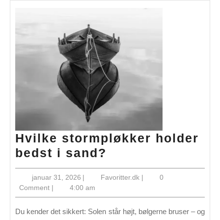
Hvilke stormpløkker holder
Hvilke
bedst i sand?
stormpløkker
januar
Favoritter.dk
januar 31, 2026
|
Favoritter.dk
|
0
holder
31,
Comment
|
4:00 am
bedst
2026
i
Du kender det sikkert: Solen står højt, bølgerne bruser – og