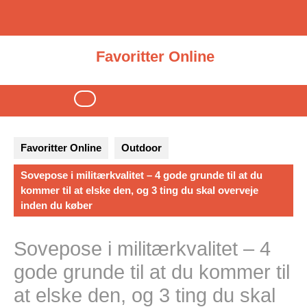
Skip
to
content
Favoritter Online
Open
Button
Favoritter Online
Outdoor
Sovepose i militærkvalitet – 4 gode grunde til at du
kommer til at elske den, og 3 ting du skal overveje
inden du køber
Sovepose i militærkvalitet – 4
gode grunde til at du kommer til
at elske den, og 3 ting du skal