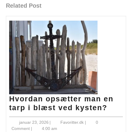
Related Post
Hvordan opsætter man en
Hvord
tarp i blæst ved kysten?
opsæt
januar
Favoritter.dk
januar 23, 2026
|
Favoritter.dk
|
0
man
23,
Comment
|
4:00 am