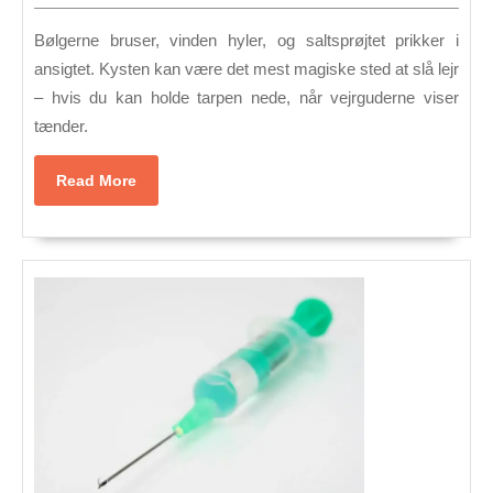
en
2026
tarp
Bølgerne bruser, vinden hyler, og salt­sprøjtet prikker i
i
ansigtet. Kysten kan være det mest magiske sted at slå lejr
– hvis du kan holde tarpen nede, når vejrguderne viser
blæst
tænder.
ved
kyste
Read
Read More
More