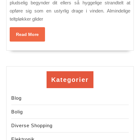
sand?
pludselig begynder dit ellers så hyggelige strandtelt at
opføre sig som en ustyrlig drage i vinden. Almindelige
teltpløkker glider
Read
Read More
More
Kategorier
Blog
Bolig
Diverse Shopping
Elektronik