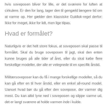
hvis soveposen bliver for lille, er det sværere for luften at
cirkulere. Er den for lang, tager den til gengæld længere tid om
at varme op. Her gælder den klassiske Guldlok-regel derfor:
Ikke for meget, ikke for lidt, men lige tilpas.
Hvad er formålet?
Naturligvis er det helt store fokus, at soveposen skal passe til
formålet. Skal du bruge soveposen til jagt, skal den enten
kunne bruges på alle tider af året, eller du skal købe flere
forskellige modeller, der alle er velegnede til en specifik årstid.
Militærsoveposer kan du få i mange forskellige modeller, så du
kan gå efter en til hver årstid, eller en enkel all-round model.
Uanset hvad bør du gå efter den sovepose, der varmer dig
mest. Du kan altid lyne ned i soveposen og slippe varme ud,
det er langt sværere at holde varmen inde i kulde.