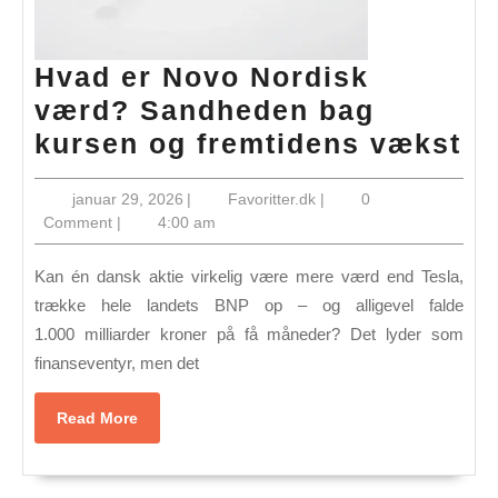
Hvad er Novo Nordisk
værd? Sandheden bag
H
kursen og fremtidens vækst
er
januar
Favoritter.dk
januar 29, 2026
|
Favoritter.dk
|
0
N
29,
Comment
|
4:00 am
No
2026
v
Kan én dansk aktie virkelig være mere værd end Tesla,
Sa
trække hele landets BNP op – og alligevel falde
1.000 milliarder kroner på få måneder? Det lyder som
ba
finans­eventyr, men det
ku
og
Read
Read More
fr
More
væ