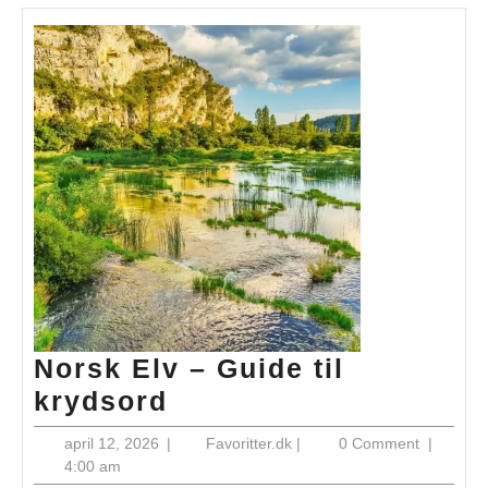
Norsk Elv – Guide til
Norsk
krydsord
Elv
april
Favoritter.dk
april 12, 2026
|
Favoritter.dk
|
0 Comment
|
–
12,
4:00 am