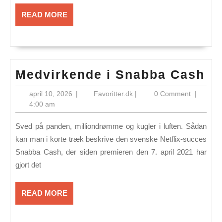
READ
READ MORE
MORE
Me
Medvirkende i Snabba Cash
i
april
Favoritter.dk
april 10, 2026
|
Favoritter.dk
|
0 Comment
|
Sn
10,
4:00 am
2026
Ca
Sved på panden, million­drømme og kugler i luften. Sådan
kan man i korte træk beskrive den svenske Netflix-succes
Snabba Cash, der siden premieren den 7. april 2021 har
gjort det
READ
READ MORE
MORE