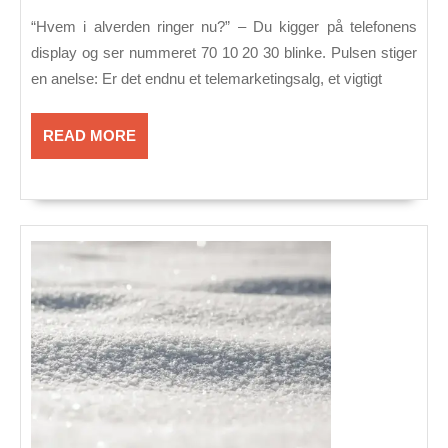
2026
70
“Hvem i alverden ringer nu?” – Du kigger på telefonens
10
display og ser nummeret 70 10 20 30 blinke. Pulsen stiger
20
en anelse: Er det endnu et telemarketingsalg, et vigtigt
30
–
READ
READ MORE
Tag
MORE
den?