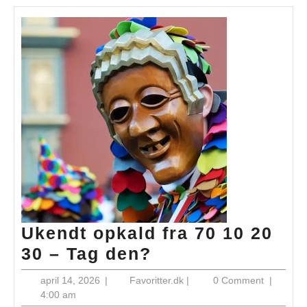
Ukendt opkald fra 70 10 20
Ukendt
30 – Tag den?
opkald
april
Favoritter.dk
april 14, 2026
|
Favoritter.dk
|
0 Comment
|
fra
14,
4:00 am