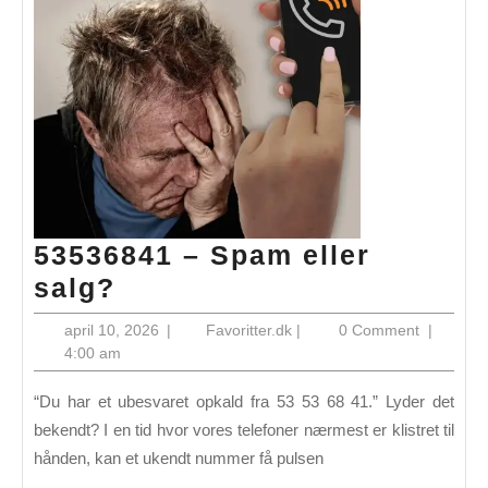
53536841 – Spam eller
53536841
salg?
–
april
Favoritter.dk
april 10, 2026
|
Favoritter.dk
|
0 Comment
|
Spam
10,
4:00 am
2026
eller
“Du har et ubesvaret opkald fra 53 53 68 41.” Lyder det
salg?
bekendt? I en tid hvor vores telefoner nærmest er klistret til
hånden, kan et ukendt nummer få pulsen