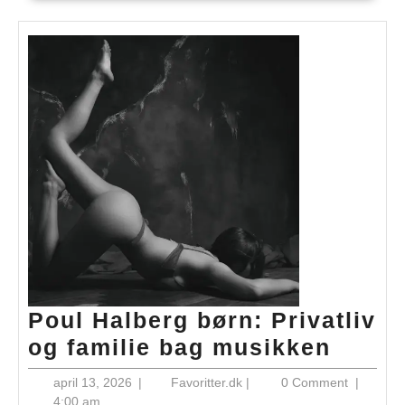
Poul Halberg børn: Privatliv
Poul
og familie bag musikken
Halbe
april
Favoritter.dk
april 13, 2026
|
Favoritter.dk
|
0 Comment
|
børn:
13,
4:00 am