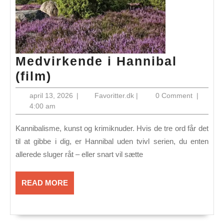
Medvirkende i Hannibal
Medvirkende
(film)
i
april
Favoritter.dk
april 13, 2026
|
Favoritter.dk
|
0 Comment
|
Hannibal
13,
4:00 am
2026
(film)
Kannibalisme, kunst og krimiknuder. Hvis de tre ord får det
til at gibbe i dig, er Hannibal uden tvivl serien, du enten
allerede sluger råt – eller snart vil sætte
READ
READ MORE
MORE