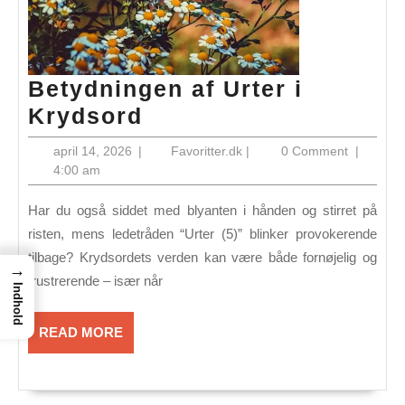
Betydningen af Urter i
Betydningen
Krydsord
af
april
Favoritter.dk
april 14, 2026
|
Favoritter.dk
|
0 Comment
|
Urter
14,
4:00 am
2026
i
Har du også siddet med blyanten i hånden og stirret på
Krydsord
risten, mens ledetråden “Urter (5)” blinker provokerende
tilbage? Krydsordets verden kan være både fornøjelig og
→
frustrerende – især når
Indhold
READ
READ MORE
MORE