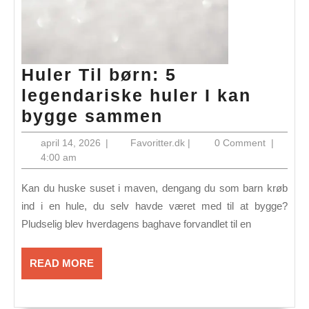
Huler Til børn: 5
legendariske huler I kan
Huler
bygge sammen
Til
april
Favoritter.dk
april 14, 2026
|
Favoritter.dk
|
0 Comment
|
børn:
14,
4:00 am
2026
5
Kan du huske suset i maven, dengang du som barn krøb
legendariske
ind i en hule, du selv havde været med til at bygge?
huler
Pludselig blev hverdagens baghave forvandlet til en
I
kan
READ
READ MORE
bygge
MORE
sammen