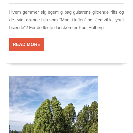
2026
Privat
Hvem gemmer sig egentlig bag guitarens glitrende riffs og
og
de evigt grønne hits som “Magi i luften” og “Jeg vil la’ lyset
famili
brænde”? For de fleste danskere er Poul Halberg
bag
musik
READ
READ MORE
MORE