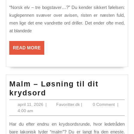
2026
Guide
“Norsk elv – tre bogstaver…?” Du kender sikkert følelsen:
til
kuglepennen svæver over avisen, risten er næsten fuld,
krydsord
men lige det ene vandrette ord driller. Det ender ofte med,
at blandede
READ
READ MORE
MORE
Malm – Løsning til dit
Malm
krydsord
–
april
Favoritter.dk
april 11, 2026
|
Favoritter.dk
|
0 Comment
|
Løsning
11,
4:00 am
2026
til
Har du efter endnu en krydsords­runde, hvor ledetråden
dit
bare lakonisk lyder “malm”? Du er langt fra den eneste.