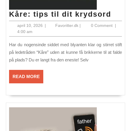
Kåre
Kåre: tips til dit krydsord
tips
april
Favoritter.dk
april 10, 2026
|
Favoritter.dk
|
0 Comment
|
til
10,
4:00 am
2026
dit
Har du nogensinde siddet med blyanten klar og stirret stift
kryd
på ledetråden “Kåre” uden at kunne få brikkerne til at falde
på plads? Du er langt fra den eneste! Selv
READ
READ MORE
MORE