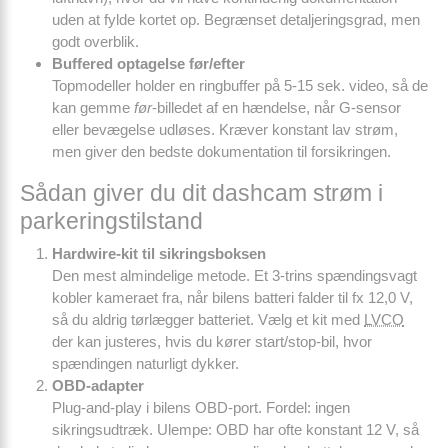
uden at fylde kortet op. Begrænset detaljeringsgrad, men
godt overblik.
Buffered optagelse før/efter
Topmodeller holder en ringbuffer på 5-15 sek. video, så de
kan gemme
før
-billedet af en hændelse, når G-sensor
eller bevægelse udløses. Kræver konstant lav strøm,
men giver den bedste dokumentation til forsikringen.
Sådan giver du dit dashcam strøm i
parkeringstilstand
Hardwire-kit til sikringsboksen
Den mest almindelige metode. Et 3-trins spændingsvagt
kobler kameraet fra, når bilens batteri falder til fx 12,0 V,
så du aldrig tørlægger batteriet. Vælg et kit med
LVCO
der kan justeres, hvis du kører start/stop-bil, hvor
spændingen naturligt dykker.
OBD-adapter
Plug-and-play i bilens OBD-port. Fordel: ingen
sikringsudtræk. Ulempe: OBD har ofte konstant 12 V, så