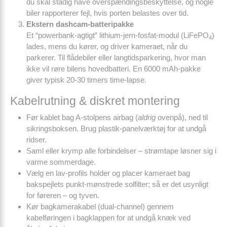
du skal stadig have overspændingsbeskyttelse, og nogle
biler rapporterer fejl, hvis porten belastes over tid.
Ekstern dashcam-batteripakke
Et “powerbank-agtigt” lithium-jern-fosfat-modul (LiFePO
)
4
lades, mens du kører, og driver kameraet, når du
parkerer. Til flådebiler eller langtidsparkering, hvor man
ikke vil røre bilens hovedbatteri. En 6000 mAh-pakke
giver typisk 20-30 timers time-lapse.
Kabelrutning & diskret montering
Før kablet bag A-stolpens airbag (
aldrig
ovenpå), ned til
sikringsboksen. Brug plastik-panelværktøj for at undgå
ridser.
Saml eller krymp alle forbindelser – strømtape løsner sig i
varme sommerdage.
Vælg en lav-profils holder og placer kameraet bag
bakspejlets punkt-mønstrede solfilter; så er det usynligt
for føreren – og tyven.
Kør bagkamerakabel (dual-channel) gennem
kabelføringen i bagklappen for at undgå knæk ved