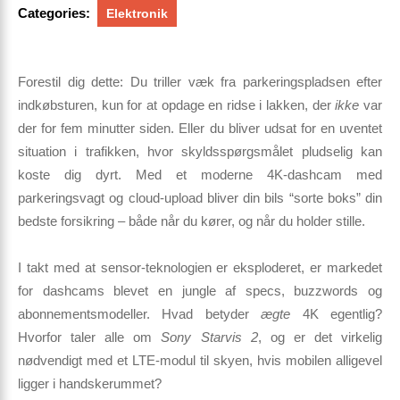
Categories:
Elektronik
Forestil dig dette:
Du triller væk fra parkeringspladsen efter
indkøbsturen, kun for at opdage en ridse i lakken, der
ikke
var
der for fem minutter siden. Eller du bliver udsat for en uventet
situation i trafikken, hvor skyldsspørgsmålet pludselig kan
koste dig dyrt. Med et moderne
4K-dashcam
med
parkeringsvagt og cloud-upload bliver din bils “sorte boks” din
bedste forsikring – både når du kører, og når du holder stille.
I takt med at sensor-teknologien er eksploderet, er markedet
for dashcams blevet en jungle af specs, buzzwords og
abonnementsmodeller. Hvad betyder
ægte
4K egentlig?
Hvorfor taler alle om
Sony Starvis 2
, og er det virkelig
nødvendigt med et
LTE-modul
til skyen, hvis mobilen alligevel
ligger i handskerummet?