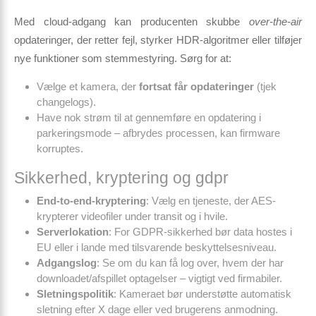
Med cloud-adgang kan producenten skubbe
over-the-air
opdateringer, der retter fejl, styrker HDR-algoritmer eller tilføjer
nye funktioner som stemmestyring. Sørg for at:
Vælge et kamera, der
fortsat får opdateringer
(tjek
changelogs).
Have nok strøm til at gennemføre en opdatering i
parkeringsmode – afbrydes processen, kan firmware
korruptes.
Sikkerhed, kryptering og gdpr
End-to-end-kryptering
: Vælg en tjeneste, der AES-
krypterer videofiler under transit og i hvile.
Serverlokation
: For GDPR-sikkerhed bør data hostes i
EU eller i lande med tilsvarende beskyttelsesniveau.
Adgangslog
: Se om du kan få log over, hvem der har
downloadet/afspillet optagelser – vigtigt ved firmabiler.
Sletningspolitik
: Kameraet bør understøtte automatisk
sletning efter X dage eller ved brugerens anmodning.