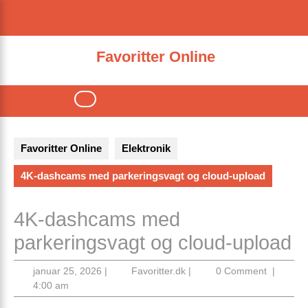
Skip
to
content
Favoritter Online
Open
Button
Favoritter Online
Elektronik
4K-dashcams med parkeringsvagt og cloud-upload
4K-dashcams med
parkeringsvagt og cloud-upload
januar
Favoritter.dk
januar 25, 2026
|
Favoritter.dk
|
0 Comment
|
25,
4:00 am
2026