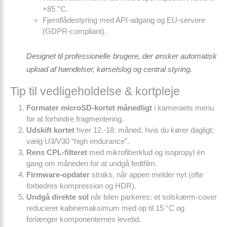
+85 °C
.
Fjernflådestyring med API-adgang og EU-servere
(GDPR-compliant).
Designet til professionelle brugere, der ønsker automatisk
upload af hændelser, kørselslog og central styring.
Tip til vedligeholdelse & kortpleje
Formater microSD-kortet månedligt
i kameraets menu
for at forhindre fragmentering.
Udskift kortet
hver 12.-18. måned, hvis du kører dagligt;
vælg U3/V30 “high endurance”.
Rens CPL-filteret
med mikrofiberklud og isopropyl én
gang om måneden for at undgå fedtfilm.
Firmware-opdater
straks, når appen melder nyt (ofte
forbedres kompression og HDR).
Undgå direkte sol
når bilen parkeres: et solskærm-cover
reducerer kabinemaksimum med op til 15 °C og
forlænger komponenternes levetid.