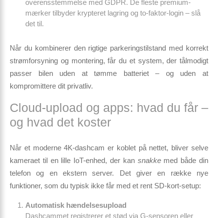
overensstemmelse med GDPR. De fleste premium-
mærker tilbyder krypteret lagring og to-faktor-login – slå
det til.
Når du kombinerer den rigtige parkerings­tilstand med korrekt
strømforsyning og montering, får du et system, der tålmodigt
passer bilen uden at tømme batteriet – og uden at
kompromittere dit privatliv.
Cloud-upload og apps: hvad du får –
og hvad det koster
Når et moderne 4K-dashcam er koblet på nettet, bliver selve
kameraet til en lille IoT-enhed, der kan
snakke
med både din
telefon og en ekstern server. Det giver en række nye
funktioner, som du typisk
ikke får
med et rent SD-kort-setup:
Automatisk hændelsesupload
Dashcammet registrerer et stød via G-sensoren eller