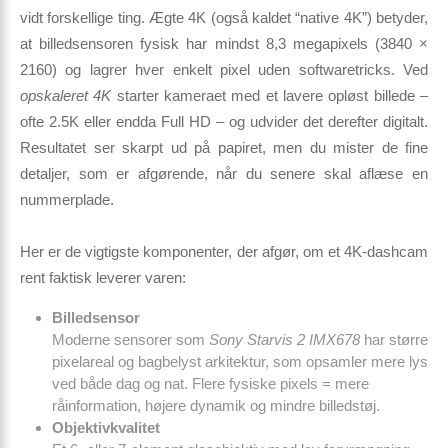
vidt forskellige ting.
Ægte 4K
(også kaldet “native 4K”) betyder,
at billedsensoren fysisk har mindst 8,3 megapixels (3840 ×
2160) og lagrer hver enkelt pixel uden softwaretricks. Ved
opskaleret 4K
starter kameraet med et lavere opløst billede –
ofte 2.5K eller endda Full HD – og udvider det derefter digitalt.
Resultatet ser skarpt ud på papiret, men du mister de fine
detaljer, som er afgørende, når du senere skal aflæse en
nummerplade.
Her er de vigtigste komponenter, der afgør, om et 4K-dashcam
rent faktisk leverer varen:
Billedsensor
Moderne sensorer som
Sony Starvis 2 IMX678
har større
pixel­areal og bagbelyst arkitektur, som opsamler mere lys
ved både dag og nat. Flere fysiske pixels = mere
råinformation, højere dynamik og mindre billedstøj.
Objektivkvalitet