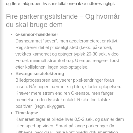
og flere faldgruber, hvis installationen ikke udføres rigtigt.
Fire parkerings­tilstande – Og hvornår
du skal bruge dem
G-sensor-hændelser
Dashcammet “sover”, men accelerometeret er aktivt.
Registrerer det et pludseligt stød (f.eks. påkørsel),
vækkes kameraet og optager typisk 20-30 sek. video.
Fordel: minimalt strømforbrug. Ulempe: reagerer først
efter
kollisionen; ingen præ-optagelse.
Bevægelsesdetektering
Billedprocessoren analyserer pixel-ændringer foran
linsen. Når nogen nærmer sig bilen, starter optagelsen.
Kræver mere strøm end ren G-sensor, men fanger
hændelser uden fysisk kontakt. Risiko for “falske
positiver” (regn, skygger).
Time-lapse
Kameraet tager ét billede hver 0,5-2 sek. og samler dem
til en sped-up-video. Smart på lange parkeringer (fx
lufthavn), hvor du vil have kontinuerlig dokumentation