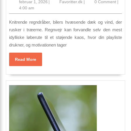
februar
Favoritter.dk
februar 1, 2026
|
Favoritter.dk
|
0 Comment
|
ør
1,
4:00 am
til
2026
lø
Knitrende regndråber, bilers hvæsende dæk og vind, der
i
rusker i træerne. Regnvejr kan forvandle selv den mest
idylliske løberute til et støjende kaos, hvor din playliste
re
drukner, og motivationen tager
Read
Read More
More