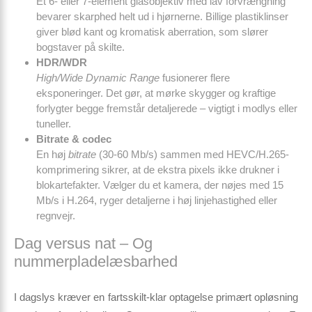
Et 6- eller 7-element glasobjektiv med lav forvrængning
bevarer skarphed helt ud i hjørnerne. Billige plastiklinser
giver blød kant og kromatisk aberration, som slører
bogstaver på skilte.
HDR/WDR
High/Wide Dynamic Range
fusionerer flere
eksponeringer. Det gør, at mørke skygger og kraftige
forlygter begge fremstår detaljerede – vigtigt i modlys eller
tuneller.
Bitrate & codec
En høj
bitrate
(30-60 Mb/s) sammen med HEVC/H.265-
komprimering sikrer, at de ekstra pixels ikke drukner i
blokartefakter. Vælger du et kamera, der nøjes med 15
Mb/s i H.264, ryger detaljerne i høj linjehastighed eller
regnvejr.
Dag versus nat – Og
nummerpladelæsbarhed
I dagslys kræver en farts­skilt-klar optagelse primært opløsning