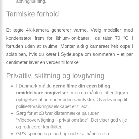
åbning/lukning.
Termiske forhold
Et ægte 4K-kamera genererer varme. Vælg modeller med
kondensator frem for lithium-ion-batteri; de tåler 70 °C i
forruden uden at svulme. Monter aldrig kameraet helt oppe i
solstriben, hvis du kører i Sydeuropa om sommeren – et par
centimeter laver en verden til forskel.
Privatliv, skiltning og lovgivning
I Danmark må du
gerne filme din egen bil og
umiddelbare omgivelser
, men du må ikke offentliggøre
optagelser af personer uden samtykke. Overlevering til
politiet/forsikringsselskabet er tilladt.
Sørg for et
diskret
klistermærke på ruden:
“Videoovervågning – privat område”. Det viser god vilje
og reducerer konflikter.
GPS-sporing og cloud-upload skal håndteres i