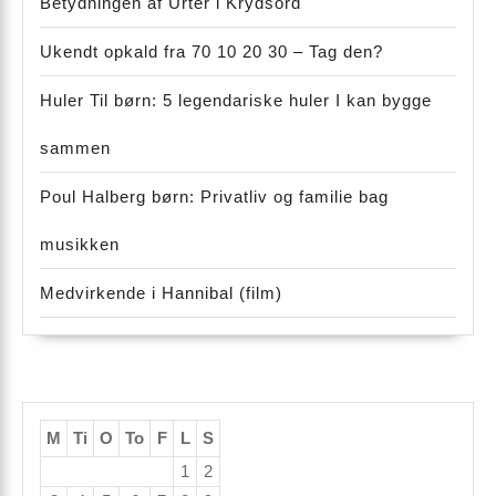
Betydningen af Urter i Krydsord
Ukendt opkald fra 70 10 20 30 – Tag den?
Huler Til børn: 5 legendariske huler I kan bygge
sammen
Poul Halberg børn: Privatliv og familie bag
musikken
Medvirkende i Hannibal (film)
M
Ti
O
To
F
L
S
1
2