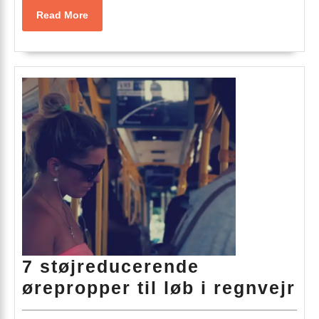
fo
Read
Read More
mo
More
fo
al
7 støjreducerende
7
ørepropper til løb i regnvejr
st