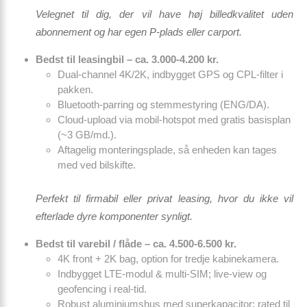
Velegnet til dig, der vil have høj billedkvalitet uden
abonnement og har egen P-plads eller carport.
Bedst til leasingbil – ca. 3.000-4.200 kr.
Dual-channel 4K/2K, indbygget GPS og CPL-filter i
pakken.
Bluetooth-parring og stemmestyring (ENG/DA).
Cloud-upload via mobil-hotspot med gratis basisplan
(
~3 GB/md.
).
Aftagelig monteringsplade, så enheden kan tages
med ved bilskifte.
Perfekt til firmabil eller privat leasing, hvor du ikke vil
efterlade dyre komponenter synligt.
Bedst til varebil / flåde – ca. 4.500-6.500 kr.
4K front + 2K bag, option for tredje kabinekamera.
Indbygget LTE-modul & multi-SIM; live-view og
geofencing i real-tid.
Robust aluminiumshus med superkapacitor; rated til