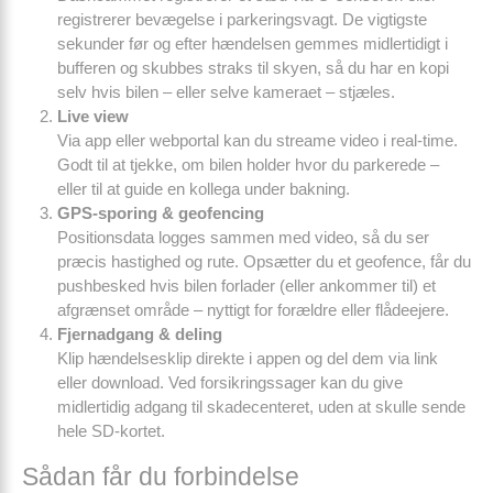
registrerer bevægelse i parkeringsvagt. De vigtigste
sekunder før og efter hændelsen gemmes midlertidigt i
bufferen og skubbes straks til skyen, så du har en kopi
selv hvis bilen – eller selve kameraet – stjæles.
Live view
Via app eller webportal kan du streame video i real-time.
Godt til at tjekke, om bilen holder hvor du parkerede –
eller til at guide en kollega under bakning.
GPS-sporing & geofencing
Positionsdata logges sammen med video, så du ser
præcis hastighed og rute. Opsætter du et geofence, får du
push­besked hvis bilen forlader (eller ankommer til) et
afgrænset område – nyttigt for forældre eller flådeejere.
Fjernadgang & deling
Klip hændelsesklip direkte i appen og del dem via link
eller download. Ved forsikringssager kan du give
midlertidig adgang til skadecenteret, uden at skulle sende
hele SD-kortet.
Sådan får du forbindelse