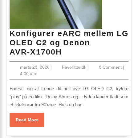
Konfigurer eARC mellem LG
OLED C2 og Denon
Konfigurer
AVR‑X1700H
eARC
marts
Favoritter.dk
marts 20, 2026
|
Favoritter.dk
|
0 Comment
|
mellem
20,
4:00 am
LG
2026
OLED
Forestil dig at tænde dit helt nye LG OLED C2, trykke
C2
”play” på en film i Dolby Atmos og… lyden lander fladt som
et telefonrør fra 90’erne. Hvis du har
og
Denon
Read
Read More
AVR‑X1700H
More