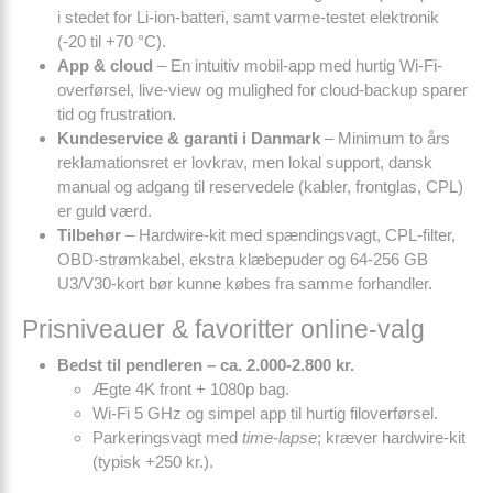
i stedet for Li-ion-batteri, samt varme-testet elektronik
(
-20 til +70 °C
).
App & cloud
– En intuitiv mobil-app med hurtig Wi-Fi-
overførsel, live-view og mulighed for cloud-backup sparer
tid og frustration.
Kundeservice & garanti i Danmark
– Minimum to års
reklamationsret er lovkrav, men lokal support, dansk
manual og adgang til reservedele (kabler, frontglas, CPL)
er guld værd.
Tilbehør
– Hardwire-kit med spændingsvagt, CPL-filter,
OBD-strømkabel, ekstra klæbepuder og 64-256 GB
U3/V30-kort bør kunne købes fra samme forhandler.
Prisniveauer & favoritter online-valg
Bedst til pendleren – ca. 2.000-2.800 kr.
Ægte 4K front + 1080p bag.
Wi-Fi 5 GHz og simpel app til hurtig filoverførsel.
Parkeringsvagt med
time-lapse
; kræver hardwire-kit
(typisk +250 kr.).