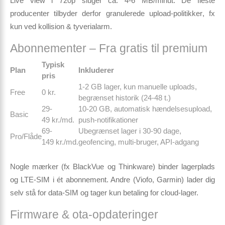
Live view i 720p sluger ca. 4-6 MB/minut. De fleste
producenter tilbyder derfor
granulerede upload-politikker
, fx
kun ved kollision & tyverialarm.
Abonnementer – Fra gratis til premium
Typisk
Plan
Inkluderer
pris
1-2 GB lager, kun manuelle uploads,
Free
0 kr.
begrænset historik (24-48 t.)
29-
10-20 GB, automatisk hændelsesupload,
Basic
49 kr./md.
push-notifikationer
69-
Ubegrænset lager i 30-90 dage,
Pro/Flåde
149 kr./md.
geofencing, multi-bruger, API-adgang
Nogle mærker (fx BlackVue og Thinkware) binder lagerplads
og LTE-SIM i ét abonnement. Andre (Viofo, Garmin) lader dig
selv stå for data-SIM og tager kun betaling for cloud-lager.
Firmware & ota-opdateringer