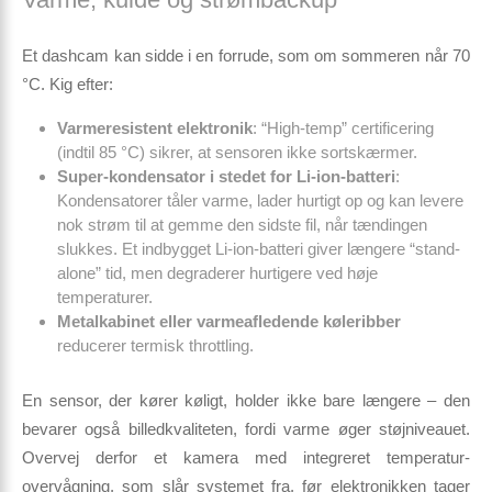
Et dashcam kan sidde i en forrude, som om sommeren når 70
°C. Kig efter:
Varmeresistent elektronik
: “High-temp” certificering
(indtil 85 °C) sikrer, at sensoren ikke sort­skærmer.
Super-kondensator i stedet for Li-ion-batteri
:
Kondensatorer tåler varme, lader hurtigt op og kan levere
nok strøm til at gemme den sidste fil, når tændingen
slukkes. Et indbygget Li-ion-batteri giver længere “stand-
alone” tid, men degraderer hurtigere ved høje
temperaturer.
Metalkabinet eller varmeafledende køleribber
reducerer termisk throttling.
En sensor, der kører køligt, holder ikke bare længere – den
bevarer også billedkvaliteten, fordi varme øger støjniveauet.
Overvej derfor et kamera med integreret temperatur­
overvågning, som slår systemet fra, før elektronikken tager