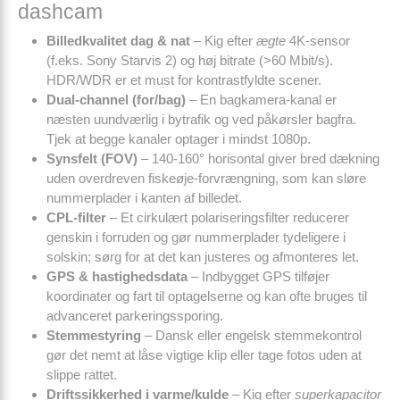
dashcam
Billedkvalitet dag & nat
– Kig efter
ægte
4K-sensor
(f.eks. Sony Starvis 2) og høj bitrate (
>60 Mbit/s
).
HDR/WDR er et must for kontrastfyldte scener.
Dual-channel (for/bag)
– En bagkamera-kanal er
næsten uundværlig i bytrafik og ved påkørsler bagfra.
Tjek at begge kanaler optager i mindst 1080p.
Synsfelt (FOV)
– 140-160° horisontal giver bred dækning
uden overdreven fiskeøje-forvrængning, som kan sløre
nummerplader i kanten af billedet.
CPL-filter
– Et cirkulært polariseringsfilter reducerer
genskin i forruden og gør nummerplader tydeligere i
solskin; sørg for at det kan justeres og afmonteres let.
GPS & hastighedsdata
– Indbygget GPS tilføjer
koordinater og fart til optagelserne og kan ofte bruges til
advanceret parkeringssporing.
Stemmestyring
– Dansk eller engelsk stemmekontrol
gør det nemt at låse vigtige klip eller tage fotos uden at
slippe rattet.
Driftssikkerhed i varme/kulde
– Kig efter
superkapacitor