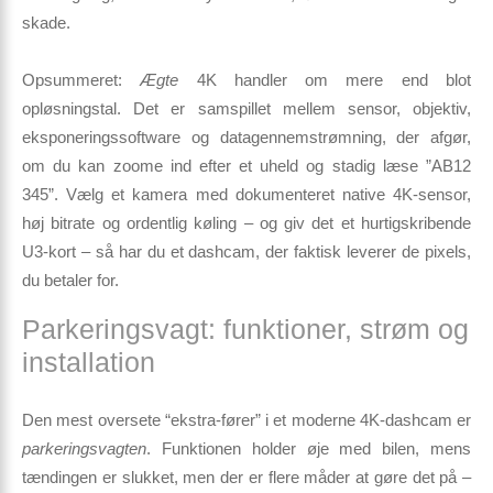
skade.
Opsummeret:
Ægte
4K handler om mere end blot
opløsningstal. Det er samspillet mellem sensor, objektiv,
eksponerings­software og datagennem­strømning, der afgør,
om du kan zoome ind efter et uheld og stadig læse ”AB12
345”. Vælg et kamera med dokumenteret native 4K-sensor,
høj bitrate og ordentlig køling – og giv det et hurtig­skribende
U3-kort – så har du et dashcam, der faktisk leverer de pixels,
du betaler for.
Parkeringsvagt: funktioner, strøm og
installation
Den mest oversete “ekstra-fører” i et moderne 4K-dashcam er
parkeringsvagten
. Funktionen holder øje med bilen, mens
tændingen er slukket, men der er flere måder at gøre det på –