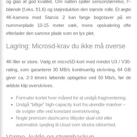
og glas af god kvalitet. Om natten spiller sensor­størrelse,
F-
blænde
(f.eks. f/1.6) og støjreduktion den største rolle. Et ægte
4K-kamera med Starvis 2 kan fange bogstaver på en
nummerplade 10-15 meter væk, mens opskalering ofte
efterlader den samme plade som en lys plet.
Lagring: Microsd-krav du ikke må overse
4K-filer er store. Vælg et microSD-kort med mindst
U3 / V30-
rating
, som garanterer 30 MB/s kontinuerlig skrivning. 64 GB
giver ca. 2-3 timers løbende optagelse ved 50 Mb/s, før de
ældste klip overskrives.
Formater kortet hver måned for at undgå fragmentering.
Undgå “billige” high-capacity kort fra ukendte mærker –
de svigter ofte ved konstant overskrivning.
Nogle premium-dashcams tilbyder
dual-slot
eller
automatisk spejling til cloud som ekstra sikkerhed.
Varme, kulde og strømbackup