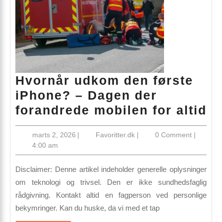
Hvornår udkom den første
iPhone? – Dagen der
Hv
forandrede mobilen for altid
u
marts
Favoritter.dk
marts 2, 2026
|
Favoritter.dk
|
0 Comment
|
d
2,
4:00 am
fø
2026
iP
Disclaimer: Denne artikel indeholder generelle oplysninger
–
om teknologi og trivsel. Den er ikke sundhedsfaglig
rådgivning. Kontakt altid en fagperson ved personlige
D
bekymringer. Kan du huske, da vi med et tap
de