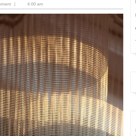
mment
|
4:00 am