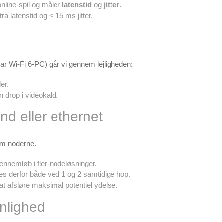
nline-spil og måler
latenstid
og
jitter
.
a latenstid og < 15 ms jitter.
ar Wi-Fi 6-PC) går vi gennem lejligheden:
er.
 drop i videokald.
nd eller ethernet
em noderne.
gennemløb i fler-nodeløsninger.
es derfor både ved 1 og 2 samtidige hop.
r at afsløre maksimal potentiel ydelse.
nlighed