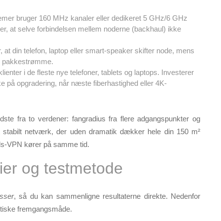
mer bruger 160 MHz kanaler eller dedikeret 5 GHz/6 GHz
yder, at selve forbindelsen mellem noderne (backhaul) ikke
, at din telefon, laptop eller smart-speaker skifter node, mens
er pakkestrømme.
lienter i de fleste nye telefoner, tablets og laptops. Investerer
e på opgradering, når næste fiber­hastighed eller 4K-
dste fra to verdener:
fangradius
fra flere adgangspunkt­er og
t stabilt netværk, der uden dramatik dækker hele din 150 m²
ejds-VPN kører på samme tid.
rier og testmetode
sser
, så du kan sammenligne resultaterne direkte. Nedenfor
aktiske fremgangsmåde.