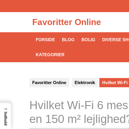
Skip
to
content
Favoritter Online
FORSIDE
BLOG
BOLIG
DIVERSE S
KATEGORIER
Favoritter Online
Elektronik
Hvilket Wi-Fi
Hvilket Wi-Fi 6 mes
→
Indhold
en 150 m² lejlighed