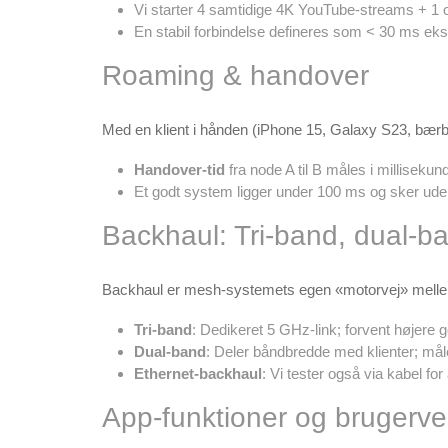
Vi starter 4 samtidige 4K YouTube-streams + 1 o
En stabil forbindelse defineres som < 30 ms ekstr
Roaming & handover
Med en klient i hånden (iPhone 15, Galaxy S23, bærb
Handover-tid
fra node A til B måles i millisekund
Et godt system ligger under 100 ms og sker uden
Backhaul: Tri-band, dual-ba
Backhaul er mesh-systemets egen «motorvej» mell
Tri-band
: Dedikeret 5 GHz-link; forvent højere 
Dual-band
: Deler båndbredde med klienter; mål
Ethernet-backhaul
: Vi tester også via kabel fo
App-funktioner og brugerve