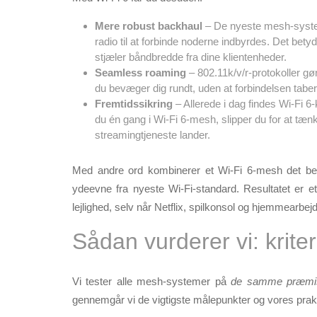
Mere robust backhaul
– De nyeste mesh-syste
radio til at forbinde noderne indbyrdes. Det bet
stjæler båndbredde fra dine klient­enheder.
Seamless roaming
– 802.11k/v/r-protokoller gør
du bevæger dig rundt, uden at forbindelsen tab
Fremtidssikring
– Allerede i dag findes Wi-Fi 6-k
du én gang i Wi-Fi 6-mesh, slipper du for at tænk
streaming­tjeneste lander.
Med andre ord kombinerer et Wi-Fi 6-mesh det be
ydeevne
fra nyeste Wi-Fi-standard. Resultatet er e
lejlighed, selv når Netflix, spil­konsol og hjemmearb
Sådan vurderer vi: krite
Vi tester alle mesh-systemer på
de samme præmi
gennemgår vi de vigtigste målepunkter og vores pr