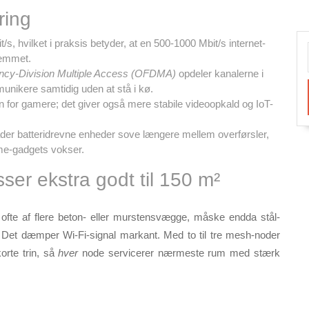
pring
it/s, hvilket i praksis betyder, at en 500-1000 Mbit/s internet­
hjemmet.
ncy-Division Multiple Access (OFDMA)
opdeler kanalerne i
ikere samtidig uden at stå i kø.
n for gamere; det giver også mere stabile videoopkald og IoT-
der batteri­drevne enheder sove længere mellem overførsler,
home-gadgets vokser.
er ekstra godt til 150 m²
ofte af flere beton- eller murstensvægge, måske endda stål­
et dæmper Wi-Fi-signal markant. Med to til tre mesh-noder
orte trin, så
hver
node servicerer nærmeste rum med stærk