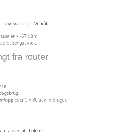
r i soveværelset. Vi måler:
 målet er > -67 dBm.
laceret længst væk.
t fra router
nce.
rdagsbrug.
ed/opp
over 3 x 60 sek. målinger.
eams uden at chokke.