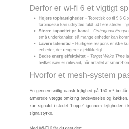
Derfor er wi-fi 6 et vigtigt s
Højere tophastigheder
– Teoretisk op til 9,6 Gb
forbindelse kan udnyttes fuldt ud flere steder i 
Større kapacitet pr. kanal
–
Orthogonal Freque
små underkanaler, så mange enheder kan kommun
Lavere latenstid
– Hurtigere respons er ikke ku
enheder, der reagerer øjeblikkeligt.
Bedre energieffektivitet
–
Target Wake Time
la
hvilket især er relevant, når antallet af smart-
Hvorfor et mesh-system pass
En gennemsnitlig dansk lejlighed på 150 m² består 
armerede vægge omkring badeværelse og køkken. D
kan signalet i stedet “hoppe” igennem lejligheden i k
signalstyrke.
Med Wi-Fi 6 får du desuden: