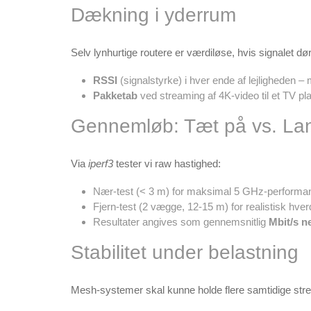
Dækning i yderrum
Selv lynhurtige routere er værdiløse, hvis signalet dø
RSSI
(signalstyrke) i hver ende af lejligheden –
Pakke­tab
ved streaming af 4K-video til et TV p
Gennemløb: Tæt på vs. Lang
Via
iperf3
tester vi raw hastighed:
Nær-test (< 3 m) for maksimal 5 GHz-performa
Fjern-test (2 vægge, 12-15 m) for realistisk hve
Resultater angives som gennemsnitlig
Mbit/s n
Stabilitet under belastning
Mesh-systemer skal kunne holde flere samtidige str