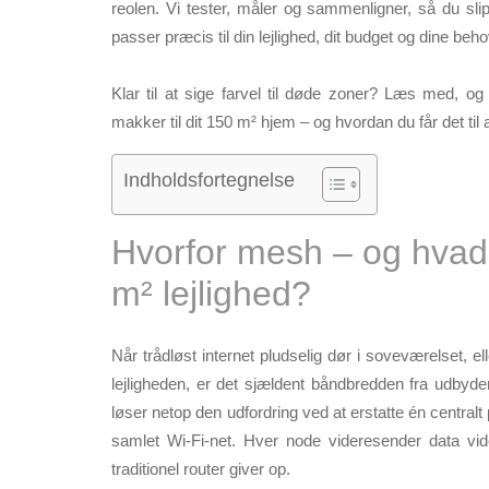
reolen. Vi tester, måler og sammenligner, så du sli
passer præcis til din lejlighed, dit budget og dine beho
Klar til at sige farvel til døde zoner?
Læs med, og fi
makker til dit 150 m² hjem – og hvordan du får det til at
Indholdsfortegnelse
Hvorfor mesh – og hvad 
m² lejlighed?
Når trådløst internet pludselig dør i soveværelset, e
lejligheden, er det sjældent båndbredden fra udbyde
løser netop den udfordring ved at erstatte én centra
samlet Wi-Fi-net. Hver node videresender data vide
traditionel router giver op.