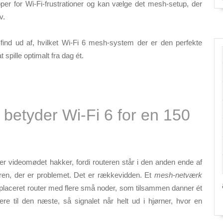
pper for Wi-Fi-frustrationer og kan vælge det mesh-setup, der
v.
nd ud af, hvilket Wi-Fi 6 mesh-system der er den perfekte
 spille optimalt fra dag ét.
betyder Wi‑Fi 6 for en 150
ller video­mødet hakker, fordi routeren står i den anden ende af
ren, der er problemet.
Det er rækkevidden
. Et
mesh-netværk
lt placeret router med flere små noder, som tilsammen danner ét
re til den næste, så signalet når helt ud i hjørner, hvor en