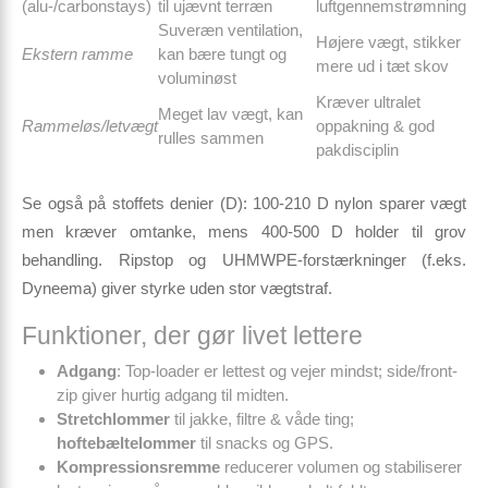
(alu-/carbonstays)
til ujævnt terræn
luftgennemstrømning
Suveræn ventilation,
Højere vægt, stikker
Ekstern ramme
kan bære tungt og
mere ud i tæt skov
voluminøst
Kræver ultralet
Meget lav vægt, kan
Rammeløs/letvægt
oppakning & god
rulles sammen
pakdisciplin
Se også på
stoffets denier
(D): 100-210 D nylon sparer vægt
men kræver omtanke, mens 400-500 D holder til grov
behandling. Ripstop og UHMWPE-forstærkninger (f.eks.
Dyneema) giver styrke uden stor vægtstraf.
Funktioner, der gør livet lettere
Adgang
: Top-loader er lettest og vejer mindst; side/front-
zip giver hurtig adgang til midten.
Stretchlommer
til jakke, filtre & våde ting;
hoftebæltelommer
til snacks og GPS.
Kompressionsremme
reducerer volumen og stabiliserer