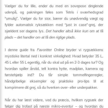
Vælger du for lille, ender du med en sovepose dinglende
udenpå, og pakningen føles som Tetris i sværhedsgrad
“umulig”. Vælger du for stor, bærer du unødvendig vægt og
fylder automatisk ryksækken med “just in case”-grej, der
sjældent ser dagens lys.
Det handler altså ikke kun om at få
plads – det handler om at få den
rigtige
plads.
I denne guide fra
Favoritter Online
bryder vi rygsækkens
mystiske litertal ned i konkret virkelighed:
Hvad betyder 35 L,
45 L eller 55 L egentlig, når du skal ud på en 2-3 dages tur?
Og
hvordan spiller årstid, telt kontra hytte, madplan, kamera og
førstehjælp ind? Du får simple tommelfingerregler,
håndgribelige eksempler og praktiske pro-tips til at
komprimere dit grej, så du hverken over- eller underpakker.
Når du har læst videre, ved du præcis, hvilken rygsæk der
følger dig trofast på næste mikro-eventyr – og hvordan du