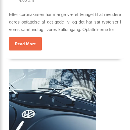
4:00 am
rigtige
2022
Paddle
Efter coronakrisen har mange været tvunget til at revudere
Board
deres opfattelse af det gode liv, og det har sat rystelser i
vores samfund og i vores kultur igang. Opfattelserne for
med
disse
Read
Read More
tips
More