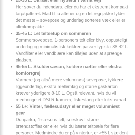
25-35 L: Ultralet eller hyttetur i varmt vejr
Her sover du indendørs, eller du har et ekstremt kompakt
tarp/quiltsæt. Mad til to aftener og en let regnjakke fylder
det meste – sovepose og underlag sorteres væk eller er
ultrakompakte.
35-45 L: Let teltsetup om sommeren
Sommersovepose, 1-personers telt eller bivy, oppusteligt
underlag og minimalistisk køkken passer typisk i 38-42 L.
Vandfilter eller vandblære kan tilføjes uden at sprænge
pladsen.
45-55 L: Skuldersæson, koldere nætter eller ekstra
komfortgrej
Varmere (og altså mere voluminøs) sovepose, tykkere
liggeunderlag, ekstra mellemlag og større gaskarton
kræver yderligere 8-10 L. Også relevant, hvis du vil
medbringe et DSLR-kamera, fiskestang eller luksusmad.
55 L+
:
Vinter, fællesudstyr eller meget volumniøst
gear
Dunparka, 4-sæsons telt, sneskovl, større
brændstofflasker eller hvis du bærer teltpæle for flere
personer. Medmindre du er på vintertur, er >55 L sjældent