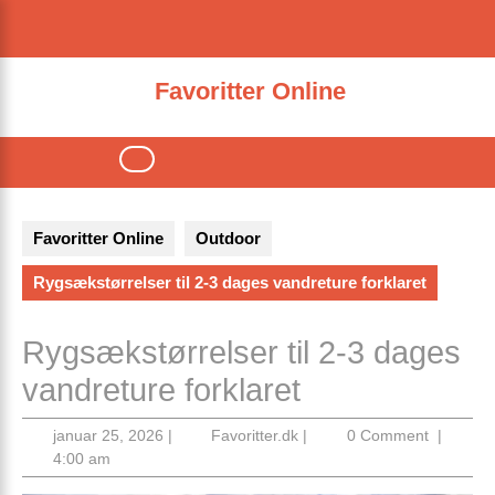
Skip
to
content
Favoritter Online
Open
Button
Favoritter Online
Outdoor
Rygsækstørrelser til 2-3 dages vandreture forklaret
Rygsækstørrelser til 2-3 dages
vandreture forklaret
januar
Favoritter.dk
januar 25, 2026
|
Favoritter.dk
|
0 Comment
|
25,
4:00 am
2026