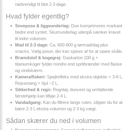
nødvendigt til blot 2-3 dage.
Hvad fylder egentlig?
Sovepose & liggeunderlag:
Dun komprimeres markant
bedre end syntet. Skumunderlag udenpå sænker kravet
til indre volumen.
Mad til 2-3 dage:
Ca. 600-800 g tørmad/dag
plus
snacks. Vælg poser, der kan spises af for at spare skåle.
Brændstof & kogegrej:
Gaskarton 100 g +
titaniumkoger fylder mindre end spritbrænder med flaske
og vindskærm.
Kamera/fiskeri:
Spejlrefleks med ekstra objektiv = 3-6 L.
Rejsestang + hjul ~2 L.
Sikkerhed & regn:
Regntøj, dunvest og omfattende
førstehjælp kan tilføje 2-4 L.
Vandadgang:
Kan du filtrere langs ruten, slipper du for at
bære 2-3 L ekstra volumen og 2-3 kg vægt.
Sådan skærer du ned i volumen