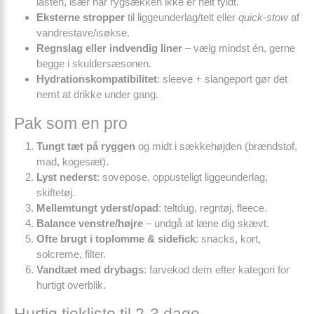
lasten, især når rygsækken ikke er helt fyldt.
Eksterne stropper
til liggeunderlag/telt eller
quick-stow
af
vandrestave/isøkse.
Regnslag eller indvendig liner
– vælg mindst én, gerne
begge i skuldersæsonen.
Hydrationskompatibilitet
: sleeve + slangeport gør det
nemt at drikke under gang.
Pak som en pro
Tungt tæt på ryggen
og midt i sækkehøjden (brændstof,
mad, kogesæt).
Lyst nederst
: sovepose, oppusteligt liggeunderlag,
skiftetøj.
Mellemtungt yderst/opad
: teltdug, regntøj, fleece.
Balance venstre/højre
– undgå at læne dig skævt.
Ofte brugt i toplomme & sidefick
: snacks, kort,
solcreme, filter.
Vandtæt med drybags
: farvekod dem efter kategori for
hurtigt overblik.
Hurtig tjekliste til 2-3 dage