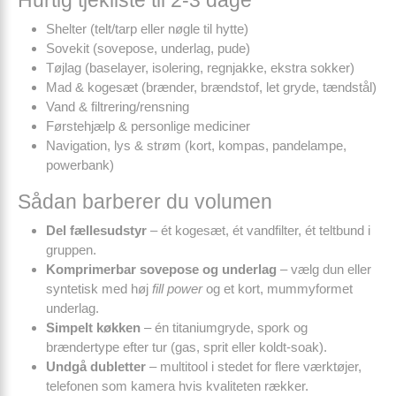
Shelter (telt/tarp eller nøgle til hytte)
Sovekit (sovepose, underlag, pude)
Tøjlag (baselayer, isolering, regnjakke, ekstra sokker)
Mad & kogesæt (brænder, brændstof, let gryde, tændstål)
Vand & filtrering/rensning
Førstehjælp & personlige mediciner
Navigation, lys & strøm (kort, kompas, pandelampe,
powerbank)
Sådan barberer du volumen
Del fællesudstyr
– ét kogesæt, ét vandfilter, ét teltbund i
gruppen.
Komprimerbar sovepose og underlag
– vælg dun eller
syntetisk med høj
fill power
og et kort, mummyformet
underlag.
Simpelt køkken
– én titaniumgryde, spork og
brændertype efter tur (gas, sprit eller koldt-soak).
Undgå dubletter
– multitool i stedet for flere værktøjer,
telefonen som kamera hvis kvaliteten rækker.