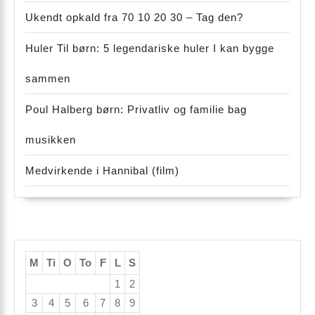
Ukendt opkald fra 70 10 20 30 – Tag den?
Huler Til børn: 5 legendariske huler I kan bygge
sammen
Poul Halberg børn: Privatliv og familie bag
musikken
Medvirkende i Hannibal (film)
M
Ti
O
To
F
L
S
1
2
3
4
5
6
7
8
9