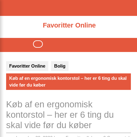
Skip
to
content
Favoritter Online
Open
Button
Favoritter Online
Bolig
Køb af en ergonomisk kontorstol – her er 6 ting du skal
vide før du køber
Køb af en ergonomisk
kontorstol – her er 6 ting du
skal vide før du køber