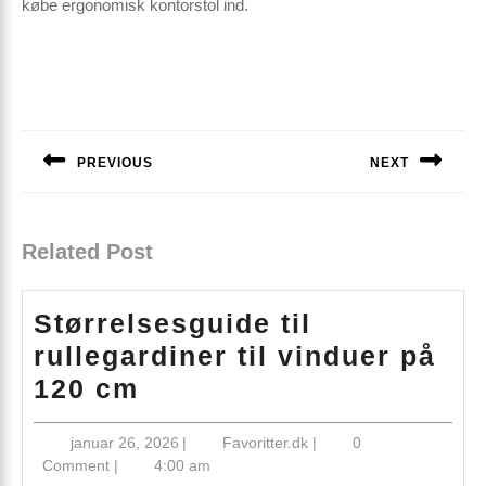
købe ergonomisk kontorstol ind.
Indlægsnavigation
PREVIOUS
NEXT
Previous
Next
post:
post:
Related Post
Størrelsesguide til
rullegardiner til vinduer på
Størrelsesguide
120 cm
til
januar
Favoritter.dk
januar 26, 2026
|
Favoritter.dk
|
0
rullegardiner
26,
Comment
|
4:00 am
til