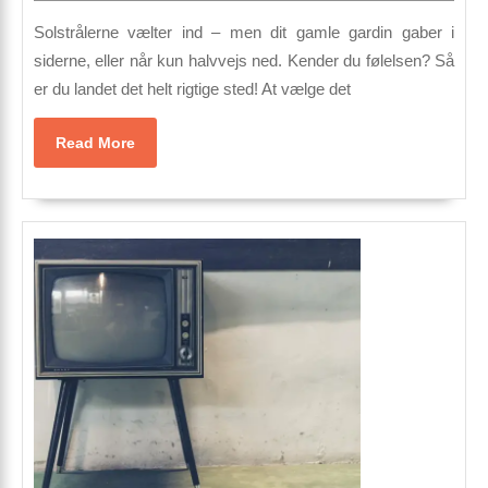
2026
vinduer
Solstrålerne vælter ind – men dit gamle gardin gaber i
på
siderne, eller når kun halvvejs ned. Kender du følelsen? Så
er du landet det helt rigtige sted! At vælge det
120
cm
Read
Read More
More