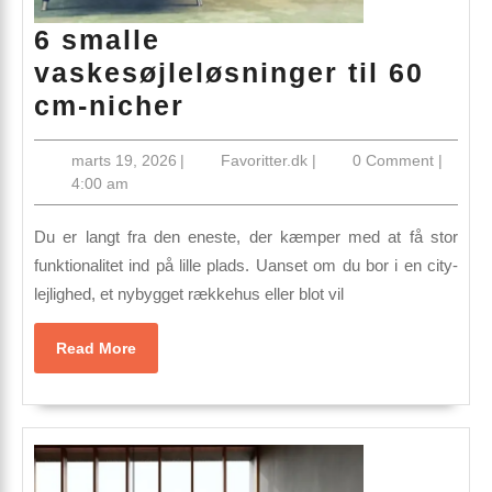
6 smalle
vaskesøjleløsninger til 60
6
cm-nicher
smalle
marts
Favoritter.dk
marts 19, 2026
|
Favoritter.dk
|
0 Comment
|
vaskesøjleløsninger
19,
4:00 am
til
2026
60
Du er langt fra den eneste, der kæmper med at få stor
cm-
funktionalitet ind på lille plads. Uanset om du bor i en city-
lejlighed, et nybygget rækkehus eller blot vil
nicher
Read
Read More
More