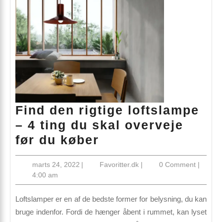
Find den rigtige loftslampe
– 4 ting du skal overveje
Find
før du køber
den
marts
Favoritter.dk
marts 24, 2022
|
Favoritter.dk
|
0 Comment
|
rigtige
24,
4:00 am
loftslampe
2022
–
Loftslamper er en af de bedste former for belysning, du kan
4 ting
bruge indenfor. Fordi de hænger åbent i rummet, kan lyset