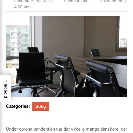
december
Favoritter.dk
december 28, 2022
|
Favoritter.dk
|
0 Comment
|
28,
4:00 am
2022
→
Indhold
Categories:
Bolig
Under corona pandemien var der virkelig mange danskere, der