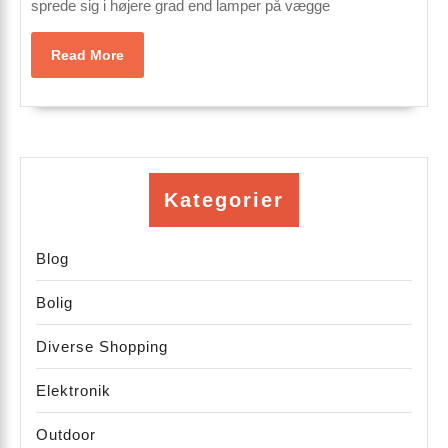
sprede sig i højere grad end lamper på vægge
du
skal
Read
Read More
overveje
More
før
du
køber
Kategorier
Blog
Bolig
Diverse Shopping
Elektronik
Outdoor