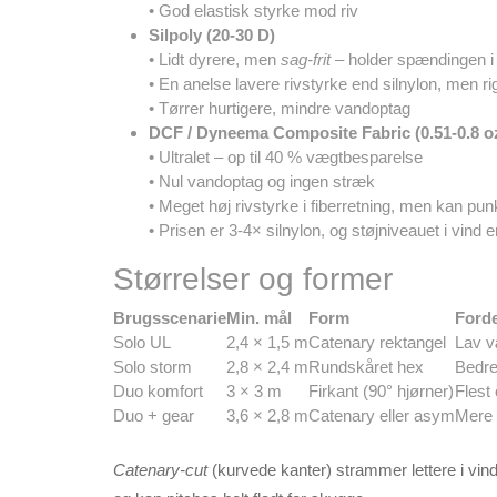
• God elastisk styrke mod riv
Silpoly (20-30 D)
• Lidt dyrere, men
sag-frit
– holder spændingen i 
• En anelse lavere rivstyrke end silnylon, men rig
• Tørrer hurtigere, mindre vandoptag
DCF / Dyneema Composite Fabric (0.51-0.8 o
• Ultralet – op til 40 % vægtbesparelse
• Nul vandoptag og ingen stræk
• Meget høj rivstyrke i fiberretning, men kan p
• Prisen er 3-4× silnylon, og støjniveauet i vind e
Størrelser og former
Brugsscenarie
Min. mål
Form
Forde
Solo UL
2,4 × 1,5 m
Catenary rektangel
Lav v
Solo storm
2,8 × 2,4 m
Rundskåret hex
Bedre
Duo komfort
3 × 3 m
Firkant (90° hjørner)
Flest
Duo + gear
3,6 × 2,8 m
Catenary eller asym
Mere 
Catenary-cut
(kurvede kanter) strammer lettere i vin