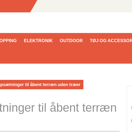
HOPPING
ELEKTRONIK
OUTDOOR
TØJ OG ACCESSOR
psætninger til åbent terræn uden træer
inger til åbent terræn