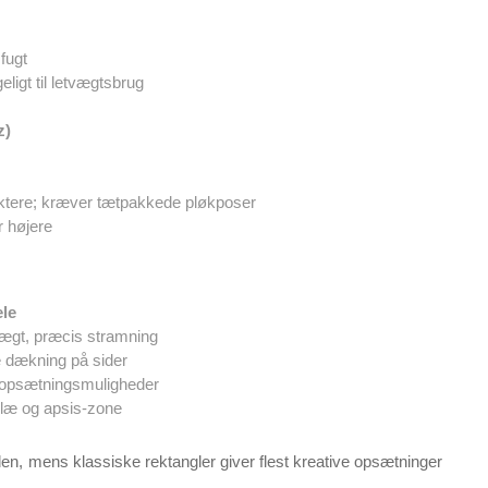
fugt
eligt til letvægtsbrug
z)
unktere; kræver tætpakkede pløkposer
r højere
le
ægt, præcis stramning
 dækning på sider
 opsætningsmuligheder
læ og apsis-zone
den, mens klassiske rektangler giver flest kreative opsætninger