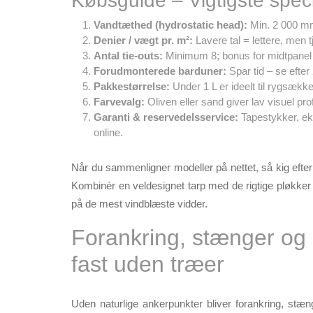
Købsguide – Vigtigste speci
Vandtæthed (hydrostatic head):
Min. 2 000 mm 
Denier / vægt pr. m²:
Lavere tal = lettere, men 
Antal tie-outs:
Minimum 8; bonus for midtpanel 
Forudmonterede barduner:
Spar tid – se efter
Pakkestørrelse:
Under 1 L er ideelt til rygsækk
Farvevalg:
Oliven eller sand giver lav visuel pro
Garanti & reservedels­service:
Tapestykker, ek
online.
Når du sammenligner modeller på nettet, så kig eft
Kombinér en veldesignet tarp med de rigtige pløkker
på de mest vindblæste vidder.
Forankring, stænger og 
fast uden træer
Uden naturlige ankerpunkter bliver forankring, stæn