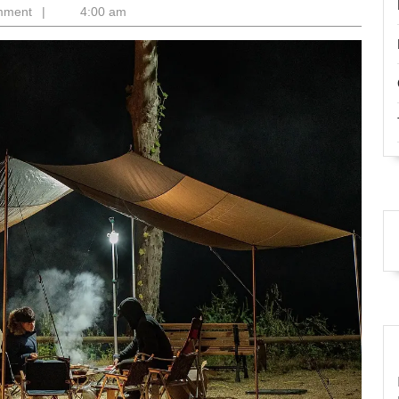
mment
|
4:00 am