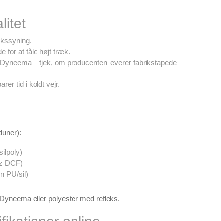
litet
kssyning.
for at tåle højt træk.
il Dyneema – tjek, om producenten leverer fabrikstapede
r tid i koldt vejr.
duner):
ilpoly)
 oz DCF)
n PU/sil)
i Dyneema eller polyester med refleks.