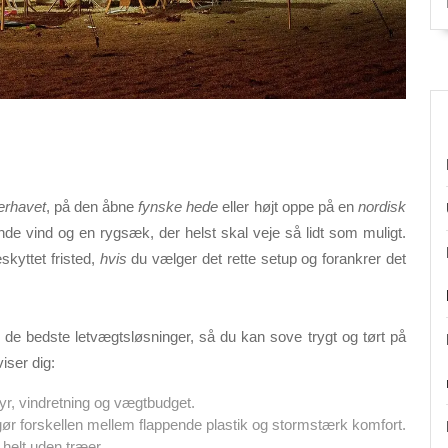
terhavet
, på den åbne
fynske hede
eller højt oppe på en
nordisk
ende vind og en rygsæk, der helst skal veje så lidt som muligt.
eskyttet fristed,
hvis
du vælger det rette setup og forankrer det
 de bedste letvægtsløsninger, så du kan sove trygt og tørt på
viser dig:
r, vindretning og vægtbudget.
 gør forskellen mellem flappende plastik og stormstærk komfort.
 helt uden træer.