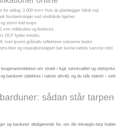
fikationer online
for sildug; 3 000 mm+ hvis du planlægger hårdt vejr.
tjek forstærkninger ved vindhårde hjørner.
og storm-fold loops.
 2 mm refleksline og linelocks.
en; DCF fylder mindst.
fil, men lysere grå/sølv reflekterer solvarme bedre.
stra liner og reparationslapper bør kunne købes samme sted
er brugeranmeldelser om
stræk i fugt, søm­kvalitet og slidstyrke.
 og barduner (dækkes i næste afsnit), og du står stærkt – selv
barduner: sådan står tarpen
ger og barduner altafgørende for, om din letvægts-tarp holder