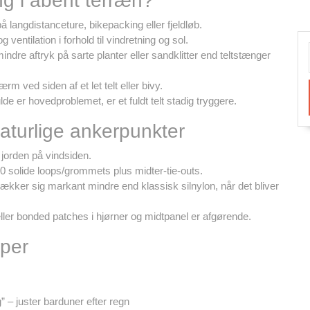
ng i åbent terræn?
å langdistanceture, bikepacking eller fjeldløb.
entilation i forhold til vindretning og sol.
indre aftryk på sarte planter eller sandklitter end teltstænger
m ved siden af et let telt eller bivy.
de er hovedproblemet, er et fuldt telt stadig tryggere.
 naturlige ankerpunkter
 jorden på vindsiden.
10 solide loops/grommets plus midter-tie-outs.
kker sig markant mindre end klassisk silnylon, når det bliver
ller bonded patches i hjørner og midtpanel er afgørende.
mper
” – juster barduner efter regn