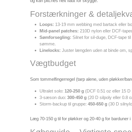
og kan pitches helt fladt for skygge.
Forstærkninger & detaljekva
Loops:
13-19 mm webbing med bartack eller bo
Mid-panel patches:
210D nylon eller DCF-tapede 
Sømforsegling:
Silnet for sil-duge, DCF-tape t
sømme.
Linelocks:
Juster længden uden at binde om, spare
Vægtbudget
Som tommelfingerregel (tarp alene, uden pløkker/bar
Ultralet solo:
120-250 g
(DCF 0.51 oz eller 15 D s
3-sæson duo:
300-450 g
(20 D silpoly eller 0.8
Storm-backup til gruppe:
450-650 g
(30 D silnylo
Læg 70-150 g til for pløkker og 20-40 g for barduner 