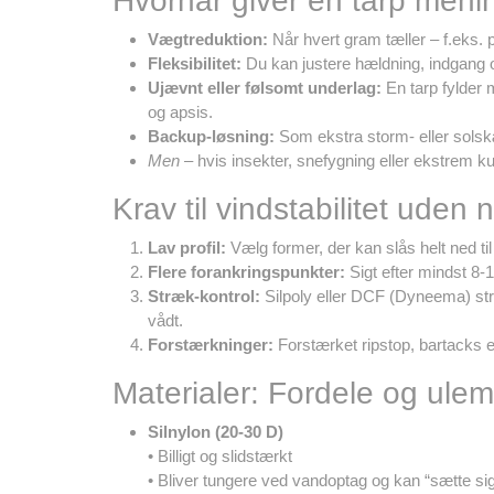
Hvornår giver en tarp meni
Vægtreduktion:
Når hvert gram tæller – f.eks. p
Fleksibilitet:
Du kan justere hældning, indgang og v
Ujævnt eller følsomt underlag:
En tarp fylder m
og apsis.
Backup-løsning:
Som ekstra storm- eller solskær
Men
– hvis insekter, snefygning eller ekstrem kul
Krav til vindstabilitet uden
Lav profil:
Vælg former, der kan slås helt ned til
Flere forankringspunkter:
Sigt efter mindst 8-
Stræk-kontrol:
Silpoly eller DCF (Dyneema) stræ
vådt.
Forstærkninger:
Forstærket ripstop, bartacks e
Materialer: Fordele og ule
Silnylon (20-30 D)
• Billigt og slidstærkt
• Bliver tungere ved vandoptag og kan “sætte sig