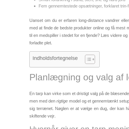
Fem gennemtestede opsætninger, forklaret trin-for
Uanset om du er erfaren long-distance vandrer elle
med at finde de
bedste produkter online
og få mest mu
til en medspiller i stedet for en fjende?
Læs videre og 
forladte plet.
Indholdsfortegnelse
Planlægning og valg af l
En tarp kan virke som et dristigt valg på de blæsende
men med den
rigtige
model og et gennemtænkt setup får
sig terrænet. Nøglen er at vælge en dug, der kan 
skiftende vejr
.