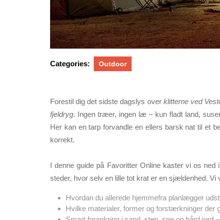
Categories:
Outdoor
Forestil dig det sidste dagslys over
klitterne ved Ves
fjeldryg
. Ingen træer, ingen læ – kun fladt land, sus
Her kan en
tarp
forvandle en ellers barsk nat til et b
korrekt.
I denne guide på
Favoritter Online
kaster vi os ned i
steder, hvor selv en lille tot krat er en sjældenhed. Vi 
Hvordan du allerede hjemmefra planlægger udsty
Hvilke materialer, former og forstærkninger der
Smart forankring i sand, sten, sne og hård jord –