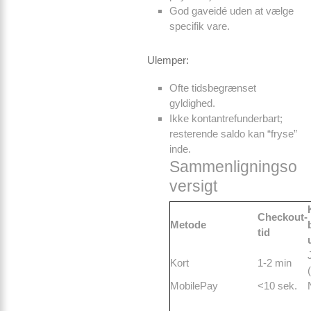
God gaveidé uden at vælge
specifik vare.
Ulemper:
Ofte tidsbegrænset
gyldighed.
Ikke kontant­refunderbart;
resterende saldo kan “fryse”
inde.
Sammenligningso
versigt
Checkout-
Metode
tid
Kort
1-2 min
MobilePay
<10 sek.