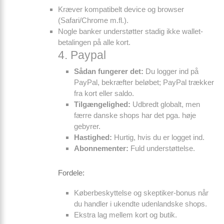
Kræver kompatibelt device og browser
(Safari/Chrome m.fl.).
Nogle banker understøtter stadig ikke wallet-
betalingen på alle kort.
4. Paypal
Sådan fungerer det:
Du log­ger ind på
PayPal, bekræfter beløbet; PayPal trækker
fra kort eller saldo.
Tilgængelighed:
Udbredt globalt, men
færre danske shops har det pga. høje
gebyrer.
Hastighed:
Hurtig, hvis du er logget ind.
Abonnementer:
Fuld understøttelse.
Fordele:
Køberbeskyttelse og skeptiker-bonus når
du handler i ukendte udenlandske shops.
Ekstra lag mellem kort og butik.