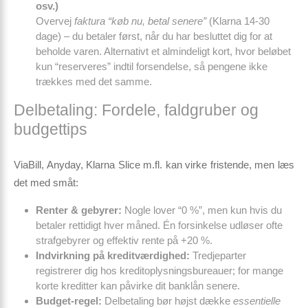
osv.)
Overvej
faktura “køb nu, betal senere”
(Klarna 14-30
dage) – du betaler først, når du har besluttet dig for at
beholde varen. Alternativt et almindeligt kort, hvor beløbet
kun “reserveres” indtil forsendelse, så pengene ikke
trækkes med det samme.
Delbetaling: Fordele, faldgruber og
budgettips
ViaBill, Anyday, Klarna Slice m.fl. kan virke fristende, men læs
det med småt:
Renter & gebyrer:
Nogle lover “0 %”, men kun hvis du
betaler rettidigt hver måned. Én forsinkelse udløser ofte
strafgebyrer og effektiv rente på +20 %.
Indvirkning på kreditværdighed:
Tredjeparter
registrerer dig hos kreditoplysningsbureauer; for mange
korte kreditter kan påvirke dit banklån senere.
Budget-regel:
Delbetaling bør højst dække
essentielle