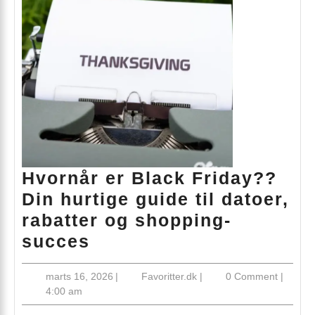
Hvornår er Black Friday??
Din hurtige guide til datoer,
rabatter og shopping-
Hvornår
succes
er
marts
Favoritter.dk
marts 16, 2026
|
Favoritter.dk
|
0 Comment
|
Black
16,
4:00 am
Friday??
2026