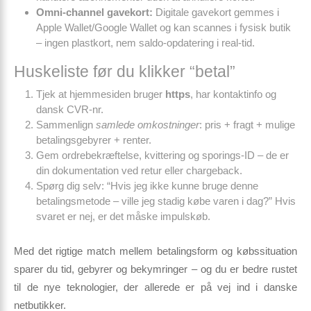
Omni-channel gavekort:
Digitale gavekort gemmes i
Apple Wallet/Google Wallet og kan scannes i fysisk butik
– ingen plastkort, nem saldo-opdatering i real-tid.
Huskeliste før du klikker “betal”
Tjek at hjemmesiden bruger
https
, har kontaktinfo og
dansk CVR-nr.
Sammenlign
samlede omkostninger
: pris + fragt + mulige
betalingsgebyrer + renter.
Gem ordrebekræftelse, kvittering og sporings-ID – de er
din dokumentation ved retur eller chargeback.
Spørg dig selv: “Hvis jeg ikke kunne bruge denne
betalingsmetode – ville jeg stadig købe varen i dag?” Hvis
svaret er nej, er det måske impulskøb.
Med det rigtige match mellem betalingsform og købssituation
sparer du tid, gebyrer og bekymringer – og du er bedre rustet
til de nye teknologier, der allerede er på vej ind i danske
netbutikker.