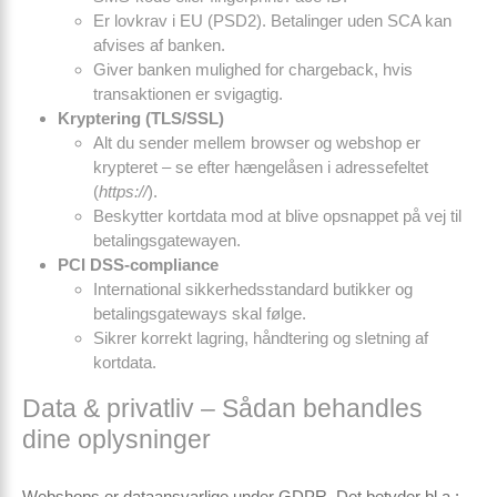
Er lovkrav i EU (PSD2). Betalinger uden SCA kan
afvises af banken.
Giver banken mulighed for chargeback, hvis
transaktionen er svigagtig.
Kryptering (TLS/SSL)
Alt du sender mellem browser og webshop er
krypteret – se efter hængelåsen i adressefeltet
(
https://
).
Beskytter kortdata mod at blive opsnappet på vej til
betalingsgatewayen.
PCI DSS-compliance
International sikkerhedsstandard butikker og
betalingsgateways skal følge.
Sikrer korrekt lagring, håndtering og sletning af
kortdata.
Data & privatliv – Sådan behandles
dine oplysninger
Webshops er
dataansvarlige
under GDPR. Det betyder bl.a.: