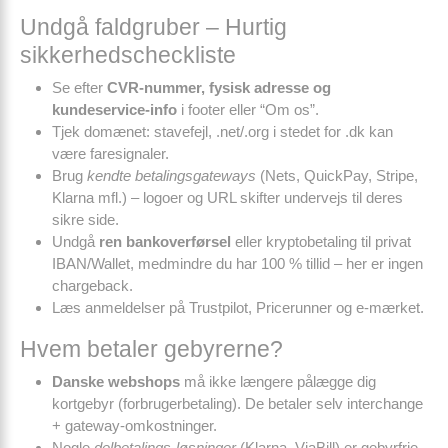
Undgå faldgruber – Hurtig
sikkerhedscheckliste
Se efter
CVR-nummer, fysisk adresse og
kundeservice-info
i footer eller “Om os”.
Tjek domænet: stavefejl, .net/.org i stedet for .dk kan
være faresignaler.
Brug
kendte betalingsgateways
(Nets, QuickPay, Stripe,
Klarna mfl.) – logoer og URL skifter undervejs til deres
sikre side.
Undgå
ren bankoverførsel
eller kryptobetaling til privat
IBAN/Wallet, medmindre du har 100 % tillid – her er ingen
chargeback.
Læs anmeldelser på Trustpilot, Pricerunner og e-mærket.
Hvem betaler gebyrerne?
Danske webshops
må ikke længere pålægge dig
kortgebyr (forbrugerbetaling). De betaler selv interchange
+ gateway-omkostninger.
Nogle
delbetalings-løsninger
(Klarna, ViaBill) er gebyrfrie