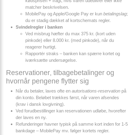
købsprisen + fragt, hvis varen udebliver eller ikke
matcher beskrivelsen.
MobilePay og Apple/Google Pay er kun
betalingslag
;
du er stadig dækket af kortschemats regler.
Svindelregler i banken
Ved misbrug hæfter du max 375 kr. (kort uden
pinkode) eller 8.000 kr. (med pinkode), når du
reagerer hurtigt.
Rapportér straks – banken kan spærre kortet og
iværksætte undersøgelse.
Reservationer, tilbagebetalinger og
hvornår pengene flytter sig
Når du betaler, laves ofte en
autorisations-reservation
på
din konto. Beløbet trækkes først, når varen afsendes
(krav i dansk lovgivning).
Ved forudbestillinger kan reservationen udløbe, hvorefter
der laves en ny.
Refunderinger havner typisk på samme kort inden for 1-5
bankdage – MobilePay mv. følger kortets regler.