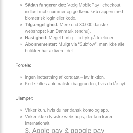
Sådan fungerer det:
Vælg MobilePay i checkout,
indtast mobilnummer og godkend køb i appen med
biometrisk login eller kode.
Tilgængelighed:
Mere end 30.000 danske
webshops; kun Danmark (endnu).
Hastighed:
Meget hurtig – to tryk på telefonen.
Abonnementer:
Muligt via “Subflow”, men ikke alle
butikker har aktiveret det.
Fordele:
Ingen indtastning af kortdata – lav friktion.
Kort skiftes automatisk i baggrunden, hvis du får nyt.
Ulemper:
Virker kun, hvis du har dansk konto og app.
Virker ikke i fysiske webshops, der kun kører
internationalt.
3. Apple pay & google pay