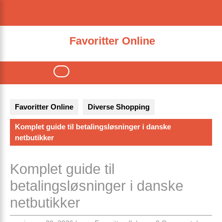
Skip
to
content
Favoritter Online
Open
Button
Favoritter Online
Diverse Shopping
Komplet guide til betalingsløsninger i danske
netbutikker
Komplet guide til
betalingsløsninger i danske
netbutikker