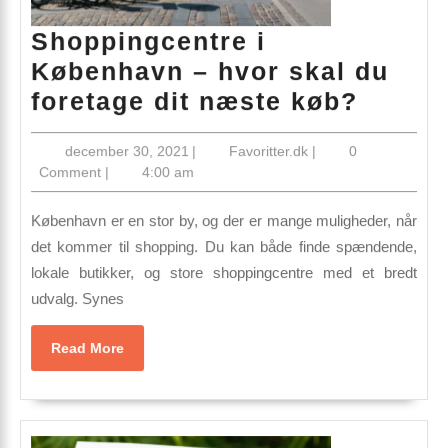
Shoppingcentre i
København – hvor skal du
Shopp
foretage dit næste køb?
i
december
Favoritter.dk
december 30, 2021
|
Favoritter.dk
|
0
Køben
30,
Comment
|
4:00 am
–
2021
hvor
København er en stor by, og der er mange muligheder, når
skal
det kommer til shopping. Du kan både finde spændende,
lokale butikker, og store shoppingcentre med et bredt
du
udvalg. Synes
foreta
dit
Read
Read More
næste
More
køb?