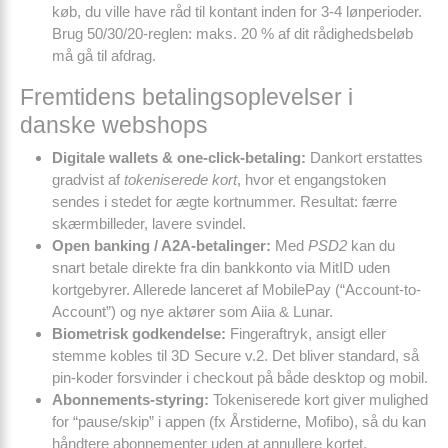
køb, du ville have råd til kontant inden for 3-4 lønperioder.
Brug 50/30/20-reglen: maks. 20 % af dit rådighedsbeløb
må gå til afdrag.
Fremtidens betalings­oplevelser i
danske webshops
Digitale wallets & one-click-betaling:
Dankort erstattes
gradvist af
tokeniserede kort
, hvor et engangstoken
sendes i stedet for ægte kortnummer. Resultat: færre
skærmbilleder, lavere svindel.
Open banking / A2A-betalinger:
Med
PSD2
kan du
snart betale direkte fra din bankkonto via MitID uden
kortgebyrer. Allerede lanceret af MobilePay (“Account-to-
Account”) og nye aktører som Aiia & Lunar.
Biometrisk godkendelse:
Fingeraftryk, ansigt eller
stemme kobles til 3D Secure v.2. Det bliver standard, så
pin-koder forsvinder i checkout på både desktop og mobil.
Abonnements-styring:
Tokeniserede kort giver mulighed
for “pause/skip” i appen (fx Årstiderne, Mofibo), så du kan
håndtere abonnementer uden at annullere kortet.