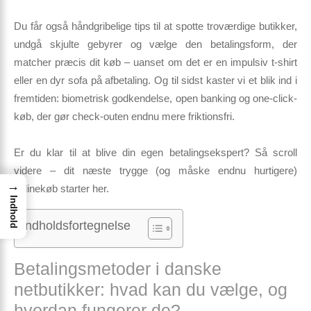
Du får også håndgribelige tips til at spotte troværdige butikker,
undgå skjulte gebyrer og vælge den betalingsform, der
matcher
præcis dit køb
– uanset om det er en impulsiv t-shirt
eller en dyr sofa på afbetaling. Og til sidst kaster vi et blik ind i
fremtiden: biometrisk godkendelse, open banking og one-click-
køb, der gør check-outen endnu mere friktionsfri.
Er du klar til at blive din egen betalings­ekspert? Så scroll
videre – dit næste trygge (og måske endnu hurtigere)
→
onlinekøb starter her.
Indhold
Indholdsfortegnelse
Betalingsmetoder i danske
netbutikker: hvad kan du vælge, og
hvordan fungerer de?