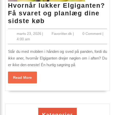
Hvornår lukker Elgiganten?
Få svaret og planlæg dine
Hvornår
sidste køb
lukker
marts
Favoritter.dk
marts 23, 2026
|
Favoritter.dk
|
0 Comment
|
Elgiganten?
23,
4:00 am
Få
2026
svaret
Står du med mobilen i hånden og sved på panden, fordi du
og
ikke aner, hvornår Elgiganten drejer nøglen om i aften? Du
er ikke den eneste! Én hurtig søgning på
planlæg
dine
Read
Read More
sidste
More
køb
Kategorier