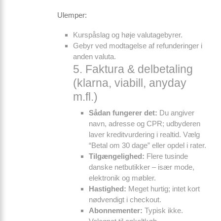
Ulemper:
Kurs­påslag og høje valutagebyrer.
Gebyr ved modtagelse af refunderinger i
anden valuta.
5. Faktura & delbetaling
(klarna, viabill, anyday
m.fl.)
Sådan fungerer det:
Du angiver
navn, adresse og CPR; udbyderen
laver kreditvurdering i realtid. Vælg
“Betal om 30 dage” eller opdel i rater.
Tilgængelighed:
Flere tusinde
danske netbutikker – især mode,
elektronik og møbler.
Hastighed:
Meget hurtig; intet kort
nødvendigt i checkout.
Abonnementer:
Typisk ikke.