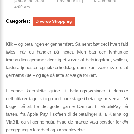
januar
Favoritter.dk
januar 29, 2026
|
Favoritter.dk
|
0 Comment
|
29,
4:00 am
2026
Categories:
Diverse Shopping
Klik – og betalingen er gennemført.
Så nemt
bør
det i hvert fald
føles, når du handler på nettet. Men bag den lynhurtige
transaktion gemmer der sig et virvar af betalingskort, wallets,
faktura-tjenester og sikkerheds­lag, som kan være svære at
gennemskue – og lige så lette at vælge forkert.
I denne
komplette guide til betalingsløsninger i danske
netbutikker
tager vi dig med backstage i betalings­universet. Vi
kigger på alt fra det gode, gamle Dankort til MobilePay på
farten, fra Apple Pay i sofaen til delbetalinger à la Klarna og
ViaBill, og vi gennemgår, hvad de mange valg betyder for
din
pengepung, sikkerhed og købsoplevelse.