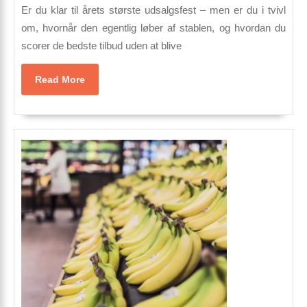
Din
Er du klar til årets største udsalgsfest – men er du i tvivl
hurtige
om, hvornår den egentlig løber af stablen, og hvordan du
scorer de bedste tilbud uden at blive
guide
til
Read
Read More
datoer,
More
rabatter
og
shopping-
succes