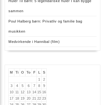
Huler Til børn: 5 legendariske huler I kan bygge
sammen
Poul Halberg børn: Privatliv og familie bag
musikken
Medvirkende i Hannibal (film)
M
Ti
O
To
F
L
S
1
2
3
4
5
6
7
8
9
10
11
12
13
14
15
16
17
18
19
20
21
22
23
24
25
26
27
28
29
30