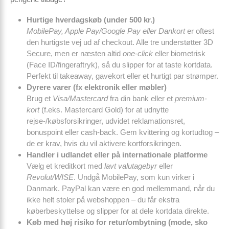
Hurtige hverdagskøb (under 500 kr.)
MobilePay, Apple Pay/Google Pay eller Dankort
er oftest
den hurtigste vej ud af checkout. Alle tre understøtter 3D
Secure, men er næsten altid
one-click
eller biometrisk
(Face ID/fingeraftryk), så du slipper for at taste kortdata.
Perfekt til takeaway, gavekort eller et hurtigt par strømper.
Dyrere varer (fx elektronik eller møbler)
Brug et
Visa/Mastercard
fra din bank eller et
premium-
kort
(f.eks. Mastercard Gold) for at udnytte
rejse-/købsforsikringer, udvidet reklamationsret,
bonuspoint eller cash-back. Gem kvittering og kortudtog –
de er krav, hvis du vil aktivere kortforsikringen.
Handler i udlandet eller på internationale platforme
Vælg et kreditkort med
lavt valutagebyr
eller
Revolut/WISE
. Undgå MobilePay, som kun virker i
Danmark. PayPal kan være en god mellemmand, når du
ikke helt stoler på webshoppen – du får ekstra
køberbeskyttelse og slipper for at dele kortdata direkte.
Køb med høj risiko for retur/ombytning (mode, sko