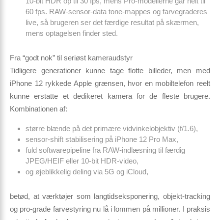
10-bit HDR op til 30 fps, mens Pro-modellerne går helt til
60 fps. RAW-sensor-data tone-mappes og farvegraderes
live, så brugeren ser det færdige resultat på skærmen,
mens optagelsen finder sted.
Fra “godt nok” til seriøst kameraudstyr
Tidligere generationer kunne tage flotte billeder, men med
iPhone 12 rykkede Apple grænsen, hvor en mobiltelefon reelt
kunne erstatte et dedikeret kamera for de fleste brugere.
Kombinationen af:
større blænde på det primære vidvinkelobjektiv (f/1.6),
sensor-shift stabilisering på iPhone 12 Pro Max,
fuld softwarepipeline fra RAW-indlæsning til færdig
JPEG/HEIF eller 10-bit HDR-video,
og øjeblikkelig deling via 5G og iCloud,
betød, at værktøjer som langtidseksponering, objekt-tracking
og pro-grade farvestyring nu lå i lommen på millioner. I praksis