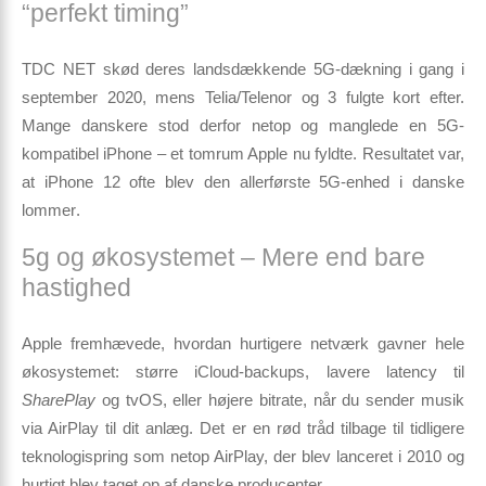
“perfekt timing”
TDC NET skød deres landsdækkende 5G-dækning i gang i
september 2020, mens Telia/Telenor og 3 fulgte kort efter.
Mange danskere stod derfor netop og manglede en 5G-
kompatibel iPhone – et tomrum Apple nu fyldte. Resultatet var,
at
iPhone 12 ofte blev den allerførste 5G-enhed i danske
lommer
.
5g og økosystemet – Mere end bare
hastighed
Apple fremhævede, hvordan hurtigere netværk gavner hele
økosystemet: større iCloud-backups, lavere latency til
SharePlay
og tvOS, eller højere bitrate, når du sender musik
via AirPlay til dit anlæg. Det er en rød tråd tilbage til tidligere
teknologispring som netop AirPlay, der blev lanceret i 2010 og
hurtigt blev taget op af danske producenter.