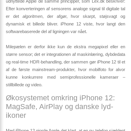
udnyttede Apple de samme principper, som Lex.dk beskriver:
Efter konverteringen af sensorens analoge signal til digitale tal
er det
algoritmen
, der afgør, hvor skarpt, støjsvagt og
dynamisk et billede bliver. iPhone 12 viste, hvor langt den
softwarebaserede del af ligningen var nået.
Milepælen
er derfor ikke kun de ekstra megapixel eller en
større sensor; det er integrationen af maskinlæring, dybdedata
og real-time HDR-behandling, der sammen gør iPhone 12 til et
af de første mainstream-produkter, hvor mobilfoto for alvor
kunne konkurrere med semiprofessionelle kameraer –
stillbillede
og
video.
Økosystemet omkring iPhone 12:
MagSafe, AirPlay og danske lyd-
ikoner
Med iPhone 12 gjorde Apple det klart, at en ny telefon sjældent