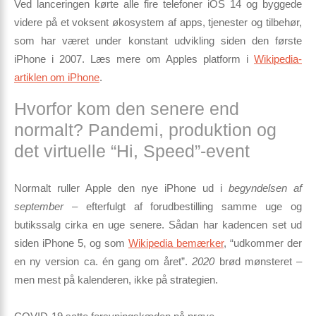
Ved lanceringen kørte alle fire telefoner
iOS 14
og byggede
videre på et voksent økosystem af apps, tjenester og tilbehør,
som har været under konstant udvikling siden den første
iPhone i 2007. Læs mere om Apples platform i
Wikipedia-
artiklen om iPhone
.
Hvorfor kom den senere end
normalt? Pandemi, produktion og
det virtuelle “Hi, Speed”-event
Normalt ruller Apple den nye iPhone ud i
begyndelsen af
september
– efterfulgt af forudbestilling samme uge og
butikssalg cirka en uge senere. Sådan har kadencen set ud
siden iPhone 5, og som
Wikipedia bemærker
, “udkommer der
en ny version ca. én gang om året”.
2020
brød mønsteret –
men mest på kalenderen, ikke på strategien.