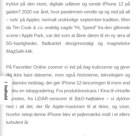
trykke på den store, digitale udløser og sende iPhone 12 på
gaden?
2020 var året, hvor pandemien vendte op og ned på alt
–
selv
på Apples normalt urokkelige september-tradition. Men
da Tim Cook & co. endelig sagde “Hi, Speed” fra den glitrende
scene i Apple Park, var det som at åbne døren til en ny æra af
5G-hastigheder, flad­kantet designnostalgi og magnetiske
MagSafe-klik
.
På
Favoritter Online
zoomer vi ind på
bag kulisserne
og giver
dig ikke bare datoerne, men også historierne, teknologien og
→
de danske nedslag, der gør iPhone 12-lanceringen til mere end
Indhold
endnu en talopgradering. Fra produktionskaos i Kina til virtuelle
keynotes, fra LiDAR-sensorer til B&O-højttalere – vi dykker
ned i alt det, der får Apple-maskinen til at tikke, og viser,
hvorfor netop denne iPhone blev et pejlemærke midt i et ellers
turbulent år.