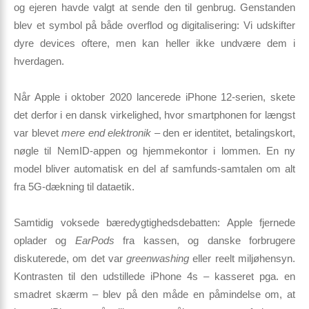
og ejeren havde valgt at sende den til genbrug. Genstanden
blev et symbol på både overflod og digitalisering: Vi udskifter
dyre devices oftere, men kan heller ikke undvære dem i
hverdagen.
Når Apple i oktober 2020 lancerede
iPhone 12-serien
, skete
det derfor i en dansk virkelighed, hvor smartphonen for længst
var blevet
mere end elektronik
– den er identitet, betalingskort,
nøgle til NemID-appen og hjemmekontor i lommen. En ny
model bliver automatisk en del af samfunds-samtalen om alt
fra 5G-dækning til dataetik.
Samtidig voksede bæredygtighedsdebatten: Apple fjernede
oplader og
EarPods
fra kassen, og danske forbrugere
diskuterede, om det var
greenwashing
eller reelt miljøhensyn.
Kontrasten til den udstillede iPhone 4s – kasseret pga. en
smadret skærm – blev på den måde en påmindelse om, at