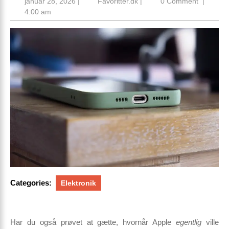
januar
Favoritter.dk
januar 28, 2026
|
Favoritter.dk
|
0 Comment
|
28,
4:00 am
2026
Categories:
Elektronik
Har du også prøvet at gætte, hvornår Apple
egentlig
ville