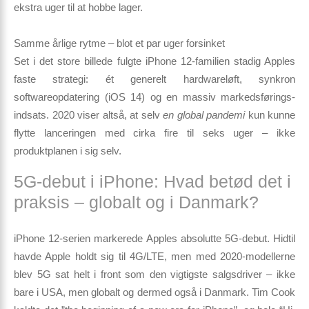
ekstra uger til at hobbe lager.
Samme årlige rytme – blot et par uger forsinket
Set i det store billede fulgte iPhone 12-familien stadig Apples
faste strategi: ét generelt hardwareløft, synkron
softwareopdatering (iOS 14) og en massiv markeds­førings­
indsats. 2020 viser altså, at selv
en global pandemi
kun kunne
flytte lanceringen med cirka fire til seks uger – ikke
produktplanen i sig selv.
5G-debut i iPhone: Hvad betød det i
praksis – globalt og i Danmark?
iPhone 12-serien markerede
Apples absolutte 5G-debut
. Hidtil
havde Apple holdt sig til 4G/LTE, men med 2020-modellerne
blev 5G sat helt i front som den vigtigste salgsdriver – ikke
bare i USA, men globalt og dermed også i Danmark. Tim Cook