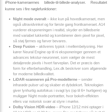
iPhone-kameraernes billede-til-billede-analyser. Resultatet
kunne ses i fire nøglefunktioner:
Night mode overalt
– ikke kun på hovedkameraet, men
også ultravidvinkel og for første gang frontkameraet. A14
vurderer eksponeringen i realtid, skyder en billedserie
med variabel lukkertid og kombinerer dem pixel for pixel,
så støj fjernes og farver bevares.
Deep Fusion
– aktiveres typisk i mellembelysning. Her
kører Neural Engine op til ni eksponeringer gennem et
advances tekstur-neuronnet, som vælger de mest
detaljerede pixels i hvert farveplan. Det er præcis den
form for efterbehandling, Lex.dk beskriver som afgørende
for moderne billedkvalitet.
LiDAR-scanneren på Pro-modellerne
– sender
infrarøde pulser ud og skaber et dybdekort. Teknologien
giver lynhurtig autofokus i svagt lys (op til 6× hurtigere) og
muliggør Night mode-portrætter, hvor bokeh-effekten
ellers var notorisk svær at styre i mørke.
Dolby Vision HDR-video
– iPhone 12/12 mini optager i