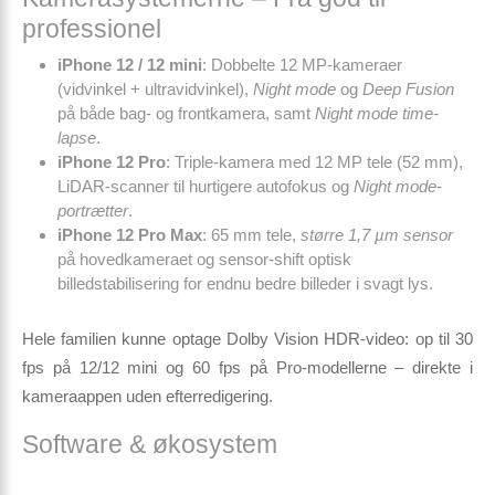
professionel
iPhone 12 / 12 mini
: Dobbelte 12 MP-kameraer
(vidvinkel + ultravidvinkel),
Night mode
og
Deep Fusion
på både bag- og frontkamera, samt
Night mode time-
lapse
.
iPhone 12 Pro
: Triple-kamera med 12 MP tele (52 mm),
LiDAR-scanner til hurtigere autofokus og
Night mode-
portrætter
.
iPhone 12 Pro Max
: 65 mm tele,
større 1,7 µm sensor
på hovedkameraet og sensor-shift optisk
billedstabilisering for endnu bedre billeder i svagt lys.
Hele familien kunne optage
Dolby Vision HDR-video
: op til 30
fps på 12/12 mini og 60 fps på Pro-modellerne – direkte i
kameraappen uden efterredigering.
Software & økosystem