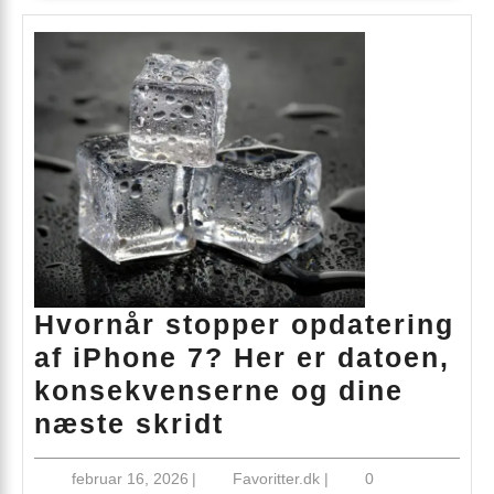
Switch
Hvornår stopper opdatering
af iPhone 7? Her er datoen,
konsekvenserne og dine
Hvornår
næste skridt
stopper
februar
Favoritter.dk
februar 16, 2026
|
Favoritter.dk
|
0
opdatering