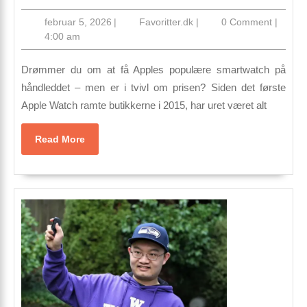
koster
februar
Favoritter.dk
februar 5, 2026
|
Favoritter.dk
|
0 Comment
|
et
5,
4:00 am
Apple
2026
Watch?
Drømmer du om at få Apples populære smartwatch på
Sådan
håndleddet – men er i tvivl om prisen? Siden det første
Apple Watch ramte butikkerne i 2015, har uret været alt
finder
du
Read
Read More
den
More
bedste
model
til
dit
budget