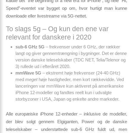
kaldte det ”the beginning of a new era for iPhone”, og hele “Hi,
Speed”-eventet var bygget op om, hvor hurtigt man kunne
downloade eller livestreame via 5G-nettet.
To slags 5g – Og kun den ene var
relevant for danskere i 2020
sub-6 GHz 5G
– frekvenser under 6 GHz, der rækker
langt og giver gennemtrængning i bygninger. Det er denne
version danske teleselskaber (TDC NET, Telia/Telenor og
3) rullede ud i efteråret 2020.
mmWave 5G
– ekstremt høje frekvenser (24-40 GHz)
med
meget
høje hastigheder, men kort rækkevidde. Ved
lanceringen var mmWave kun aktiveret på amerikanske
iPhone 12-modeller og fandtes reelt kun i udvalgte
storbyzoner i USA, Japan og enkelte andre markeder.
Alle europæiske iPhone 12-enheder – inklusive de modeller,
der blev solgt gennem Elgiganten, Power og de danske
teleselskaber – understøttede sub-6 GHz fuldt ud, men