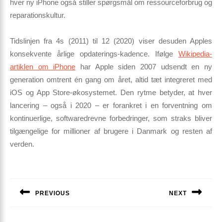
hver ny iPhone også stiller spørgsmål om ressourceforbrug og
reparationskultur.
Tidslinjen fra 4s (2011) til 12 (2020) viser desuden Apples
konsekvente
årlige opdaterings-kadence
. Ifølge
Wikipedia-
artiklen om iPhone
har Apple siden 2007 udsendt en ny
generation omtrent én gang om året, altid tæt integreret med
iOS og App Store-økosystemet. Den rytme betyder, at hver
lancering – også i 2020 – er forankret i en forventning om
kontinuerlige, softwaredrevne forbedringer, som straks bliver
tilgængelige for millioner af brugere i Danmark og resten af
verden.
Indlægsnavigation
PREVIOUS
NEXT
Previous
Next
post:
post: