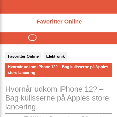
Skip
to
content
Favoritter Online
Open
Button
Favoritter Online
Elektronik
Hvornår udkom iPhone 12? – Bag kulisserne på Apples
store lancering
Hvornår udkom iPhone 12? –
Bag kulisserne på Apples store
lancering