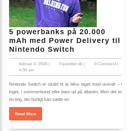
5 powerbanks på 20.000
mAh med Power Delivery til
5
Nintendo Switch
powerbanks
februar
Favoritter.dk
februar 4, 2026
|
Favoritter.dk
|
0 Comment
|
på
4,
4:00 am
20.000
2026
mAh
Nintendo Switch er skabt til at blive taget med overalt – i
med
toget, i sommerhuset eller bare ud på altanen. Men der er
én ting, der hurtigt kan sætte en
Power
Delivery
Read
Read More
til
More
Nintendo