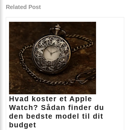
Related Post
Hvad koster et Apple
Watch? Sådan finder du
den bedste model til dit
Hvad
budget