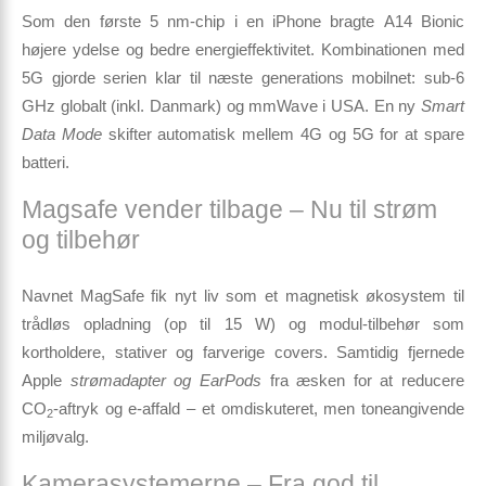
Som den første 5 nm-chip i en iPhone bragte
A14 Bionic
højere ydelse og bedre energieffektivitet. Kombinationen med
5G
gjorde serien klar til næste generations mobilnet: sub-6
GHz globalt (inkl. Danmark) og mmWave i USA. En ny
Smart
Data Mode
skifter automatisk mellem 4G og 5G for at spare
batteri.
Magsafe vender tilbage – Nu til strøm
og tilbehør
Navnet
MagSafe
fik nyt liv som et magnetisk økosystem til
trådløs opladning (op til 15 W) og modul-tilbehør som
kortholdere, stativer og farverige covers. Samtidig fjernede
Apple
strømadapter og EarPods
fra æsken for at reducere
CO
-aftryk og e-affald – et omdiskuteret, men toneangivende
2
miljøvalg.
Kamerasystemerne – Fra god til