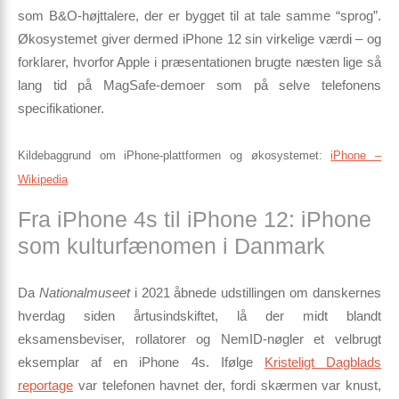
som B&O-højttalere, der er bygget til at tale samme “sprog”.
Økosystemet giver dermed iPhone 12 sin virkelige værdi – og
forklarer, hvorfor Apple i præsentationen brugte næsten lige så
lang tid på MagSafe-demoer som på selve telefonens
specifikationer.
Kildebaggrund om iPhone-plattformen og økosystemet:
iPhone –
Wikipedia
Fra iPhone 4s til iPhone 12: iPhone
som kulturfænomen i Danmark
Da
Nationalmuseet
i 2021 åbnede udstillingen om danskernes
hverdag siden årtusindskiftet, lå der midt blandt
eksamensbeviser, rollatorer og NemID-nøgler et velbrugt
eksemplar af en
iPhone 4s
. Ifølge
Kristeligt Dagblads
reportage
var telefonen havnet der, fordi skærmen var knust,