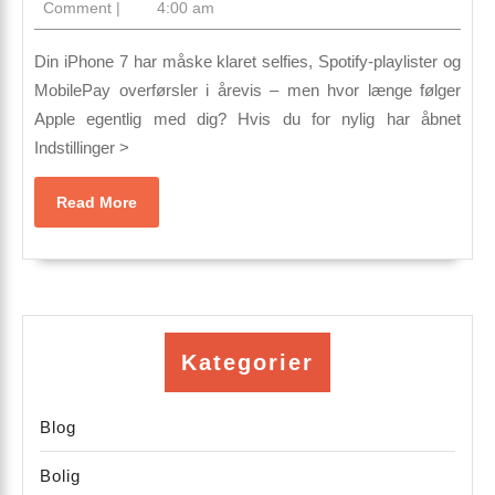
16,
Comment
|
4:00 am
af
2026
iPhone
Din iPhone 7 har måske klaret selfies, Spotify-playlister og
7?
MobilePay overførsler i årevis – men hvor længe følger
Apple egentlig med dig? Hvis du for nylig har åbnet
Her
Indstillinger >
er
datoen,
Read
Read More
konsekvenserne
More
og
dine
næste
skridt
Kategorier
Blog
Bolig