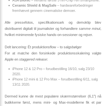
A14 Bionic
– verdens første 5 nm-chip i en smartphone.
Ceramic Shield & MagSafe
– hardwareforbedringer
fremhævet gennem cinematiske demoer.
Alle pressefotos, specifikations­ark og demo­klip blev
distribueret digitalt til journalister og forhandlere
samme minut
,
hvilket minimerede fysiske hands-on-sessioner og rejser.
Delt lancering: Ét produktionsflow – to salgsbølger
For at matche den forsinkede produktionsskalering valgte
Apple en
staggered release
:
iPhone 12 & 12 Pro – forudbestilling 16/10, salg 23/10
2020.
iPhone 12 mini & 12 Pro Max – forudbestilling 6/11, salg
13/11 2020.
Dermed kunne de mest populære skærmstørrelser (6,1”) nå
butikkerne først, mens mini- og Max-modellerne fik et par