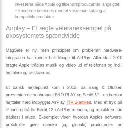
investerer både Apple og tilbehørs­producenter langsigtet
– kunderne belønnes med et voksende katalog af
kompatible produkter.
Airplay – Et ægte veteraneksempel på
økosystemets spændvidde
MagSafe er ny, men princippet om problemfri hardware-
integration har rødder helt tilbage til
AirPlay
. Allerede i 2010
bragte Apple trådløs musik og video ud af telefonen og ind i
højtalere og tv-skærme.
Et dansk højdepunkt kom i 2012, da Bang & Olufsen
præsenterede subbrandet B&O PLAY og
Beolit 12
– en bærbar
højttaler med indbygget AirPlay (
TV 2-artikel
). Med ét tryk på
iPhone optrådte Beolit 12 i AirPlay-menuen, og musikken flød
trådløst i stuen. Eksemplet viser, hvordan Apples software-
protokoller giver danske (og globale) producenter en