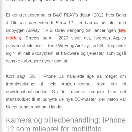
Et konkret eksempel er
B&O PLAY’s
debut i 2012, hvor Bang
& Olufsen præsenterede
Beolit 12
– en bærbar højttaler med
indbygget AirPlay. TV 2 skrev dengang om lanceringen (
læs
artiklen
). Præcis som i 2020 viser det, hvordan Apples
netværksfunktioner – først Wi-Fi og AirPlay, nu 5G – forplanter
sig til et helt økosystem af hardware og tjenester, som også
danske forbrugere nyder godt af.
Kort sagt:
5G i iPhone 12 handlede lige så meget om
fremtidssikring af hele Apple-universet som om rå
downloadhastigheder
. Og for danske brugere blev det
startskuddet til at udnytte de nye 5G-master, der netop var
blevet tændt rundt om i landet.
Kamera og billedbehandling: iPhone
12 som milepæl for mobilfoto