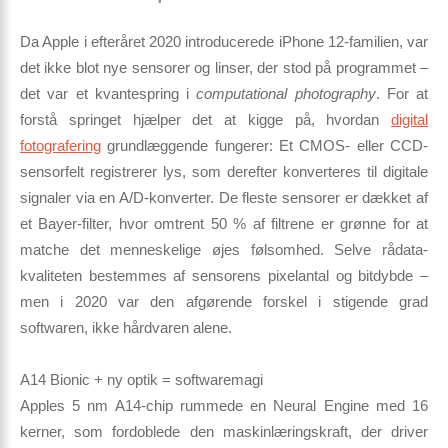
Da Apple i efteråret 2020 introducerede iPhone 12-familien, var
det ikke blot nye sensorer og linser, der stod på programmet –
det var et kvantespring i
computational photography
. For at
forstå springet hjælper det at kigge på, hvordan
digital
fotografering
grundlæggende fungerer: Et CMOS- eller CCD-
sensorfelt registrerer lys, som derefter konverteres til digitale
signaler via en A/D-konverter. De fleste sensorer er dækket af
et Bayer-filter, hvor omtrent 50 % af filtrene er grønne for at
matche det menneskelige øjes følsomhed. Selve rådata-
kvaliteten bestemmes af sensorens pixelantal og bitdybde –
men i 2020 var den afgørende forskel i stigende grad
softwaren
, ikke hårdvaren alene.
A14 Bionic + ny optik = softwaremagi
Apples 5 nm A14-chip rummede en Neural Engine med 16
kerner, som fordoblede den maskinlæringskraft, der driver