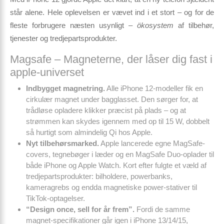
står alene. Hele oplevelsen er vævet ind i et stort – og for de
fleste forbrugere næsten usynligt –
öko­system
af tilbehør,
tjenester og tredjeparts­produkter.
Magsafe – Magneterne, der låser dig fast i
apple-universet
Indbygget magnetring.
Alle iPhone 12-modeller fik en
cirkulær magnet under bagglasset. Den sørger for, at
trådløse opladere klikker præcist på plads – og at
strømmen kan skydes igennem med op til 15 W, dobbelt
så hurtigt som almindelig Qi hos Apple.
Nyt tilbehørsmarked.
Apple lancerede egne MagSafe-
covers, tegnebøger i læder og en MagSafe Duo-oplader til
både iPhone og Apple Watch. Kort efter fulgte et væld af
tredjepartsprodukter: bilholdere, powerbanks,
kameragrebs og endda magnetiske power-stativer til
TikTok-optagelser.
“Design once, sell for år frem”.
Fordi de samme
magnet-specifikationer går igen i iPhone 13/14/15,