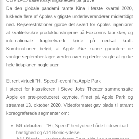
COVID-19 satte forsyningskæden på prøve
Da den globale pandemi ramte Kina i første kvartal 2020,
lukkede flere af Apples vigtigste underleverandører midlertidigt
ned. Rejserestriktioner gjorde det svært for Apples ingeniører
at kvalitetssikre produktionslinjerne på Foxconns fabrikker, og
internationale fragt­netværk kørte på nedsat kraft.
Kombinationen betød, at Apple
ikke
kunne garantere de
vanlige september-lagre verden over og derfor valgte at rykke
hele tidsplanen nogle uger.
Et rent virtuelt “Hi, Speed”-event fra Apple Park
I stedet for klassikeren i Steve Jobs Theater sammensatte
Apple en præ-produceret keynote, filmet på Apple Park og
streamet 13. oktober 2020. Videoformatet gav plads til stramt
koreograferede segmenter om:
5G-debuten
– “Hi, Speed” hentydede både til download­
hastighed og A14 Bionic-ydelse.