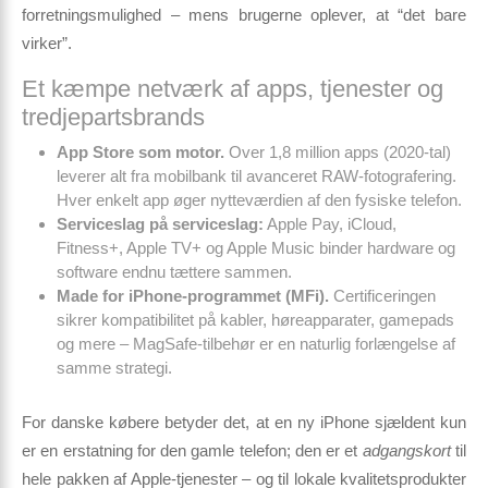
forretnings­mulighed – mens brugerne oplever, at “det bare
virker”.
Et kæmpe netværk af apps, tjenester og
tredjepartsbrands
App Store som motor.
Over 1,8 million apps (2020-tal)
leverer alt fra mobilbank til avanceret RAW-fotografering.
Hver enkelt app øger nytteværdien af den fysiske telefon.
Serviceslag på serviceslag:
Apple Pay, iCloud,
Fitness+, Apple TV+ og Apple Music binder hardware og
software endnu tættere sammen.
Made for iPhone-programmet (MFi).
Certificeringen
sikrer kompatibilitet på kabler, høreapparater, gamepads
og mere – MagSafe-tilbehør er en naturlig forlængelse af
samme strategi.
For danske købere betyder det, at en ny iPhone sjældent kun
er en erstatning for den gamle telefon; den er et
adgangskort
til
hele pakken af Apple-tjenester – og til lokale kvalitets­produkter