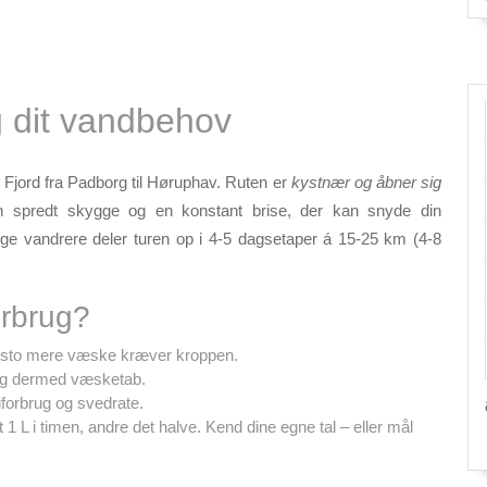
 dit vandbehov
Fjord fra Padborg til Høruphav. Ruten er
kystnær og åbner sig
un spredt skygge og en konstant brise, der kan snyde din
nge vandrere deler turen op i 4-5 dagsetaper á 15-25 km (4-8
rbrug?
esto mere væske kræver kroppen.
og dermed væsketab.
forbrug og svedrate.
 1 L i timen, andre det halve. Kend dine egne tal – eller mål