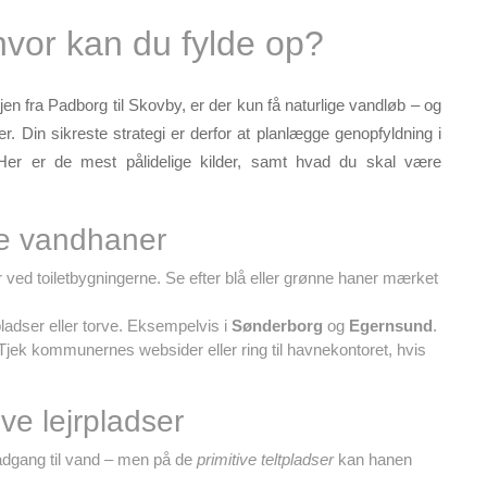
hvor kan du fylde op?
en fra Padborg til Skovby, er der kun få naturlige vandløb – og
r. Din sikreste strategi er derfor at
planlægge genopfyldning i
Her er de mest pålidelige kilder, samt hvad du skal være
ge vandhaner
ved toiletbygningerne. Se efter blå eller grønne haner mærket
epladser eller torve. Eksempelvis i
Sønderborg
og
Egernsund
.
Tjek kommunernes websider eller ring til havnekontoret, hvis
ve lejrpladser
r adgang til vand – men på de
primitive teltpladser
kan hanen