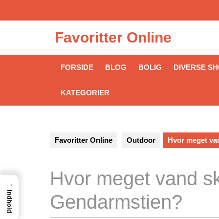
Skip
to
content
Favoritter Online
FORSIDE
BLOG
BOLIG
DIVERSE S
KATEGORIER
Favoritter Online
Outdoor
Hvor meget va
Hvor meget vand s
→
Indhold
Gendarmstien?