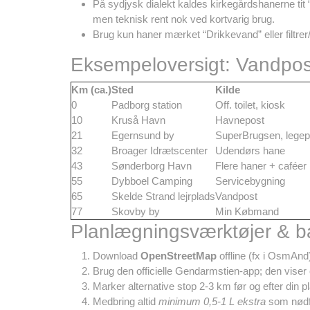
På sydjysk dialekt kaldes kirkegårdshanerne ti
men teknisk rent nok ved kortvarig brug.
Brug kun haner mærket “Drikkevand” eller filtrer/t
Eksempeloversigt: Vandpos
Km (ca.)
Sted
Kilde
0
Padborg station
Off. toilet, kiosk
10
Kruså Havn
Havnepost
21
Egernsund by
SuperBrugsen, legep
32
Broager Idrætscenter
Udendørs hane
43
Sønderborg Havn
Flere haner + caféer
55
Dybboel Camping
Servicebygning
65
Skelde Strand lejrplads
Vandpost
77
Skovby by
Min Købmand
Planlægningsværktøjer & 
Download
OpenStreetMap
offline (fx i OsmAnd)
Brug den officielle Gendarmstien-app; den vise
Marker alternative stop 2-3 km før og efter din pl
Medbring altid
minimum 0,5-1 L ekstra
som nødfor