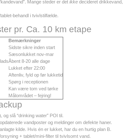
t “kandevand”. Mange steder er det
ikke
decideret drikkevand,
ablet-behandl i tvivlstilfælde.
ter pr. Ca. 10 km etape
Bemærkninger
Sidste sikre inden start
Sæsonlukket nov-mar
lads
Åbent 8-20 alle dage
Lukket efter 22:00
Aftenliv, fyld op før lukketid
Spørg i receptionen
Kan være tom ved tørke
Målområdet – fejring!
backup
, og slå “drinking water” POI til.
r opdaterede vandposter og meldinger om defekte haner.
anlagte kilde. Hvis én er lukket, har du en hurtig plan B.
syning + tablet/mini-filter til tvivlsomt vand.