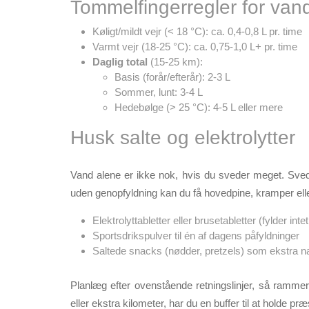
Tommelfingerregler for van
Køligt/mildt vejr (< 18 °C): ca. 0,4-0,8 L pr. time
Varmt vejr (18-25 °C): ca. 0,75-1,0 L+ pr. time
Daglig total
(15-25 km):
Basis (forår/efterår): 2-3 L
Sommer, lunt: 3-4 L
Hedebølge (> 25 °C): 4-5 L eller mere
Husk salte og elektrolytter
Vand alene er ikke nok, hvis du sveder meget. Sv
uden genopfyldning kan du få hovedpine, kramper elle
Elektrolyttabletter eller brusetabletter (fylder int
Sportsdrikspulver til én af dagens påfyldninger
Saltede snacks (nødder, pretzels) som ekstra n
Planlæg efter ovenstående retningslinjer, så rammer
eller ekstra kilometer, har du en buffer til at holde pr