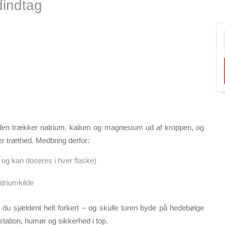
dindtag
eden trækker
natrium, kalium og magnesium
ud af kroppen, og
r træthed. Medbring derfor:
et og kan doseres i hver flaske)
atriumkilde
 du sjældent helt forkert – og skulle turen byde på hedebølge
æstation, humør og sikkerhed i top.