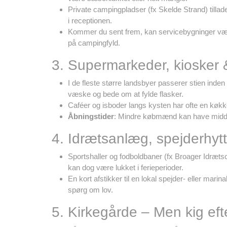
Private campingpladser (fx Skelde Strand) tillade
i receptionen.
Kommer du sent frem, kan servicebygninger være l
på campingfyld.
3. Supermarkeder, kiosker 
I de fleste større landsbyer passerer stien ind
væske og bede om at fylde flasker.
Caféer og isboder langs kysten har ofte en køkke
Åbningstider
: Mindre købmænd kan have middag
4. Idrætsanlæg, spejderhyt
Sportshaller og fodboldbaner (fx Broager Idr
kan dog være lukket i ferieperioder.
En kort afstikker til en lokal spejder- eller mar
spørg om lov.
5. Kirkegårde – Men kig efte