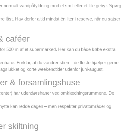
r normalt vandpåfyldning mod et smil eller et lille gebyr. Spørg
åst. Hav derfor altid mindst én liter i reserve, når du satser
& caféer
en for 500 m af et supermarked. Her kan du både købe ekstra
nhane. Forklar, at du vandrer stien – de fleste hjælper gerne.
slukket og korte weekendtider udenfor juni-august.
ter & forsamlingshuse
ætscenter) har udendørshaner ved omklædningsrummene. De
ina­hytte kan redde dagen – men respekter privatområder og
r skiltning