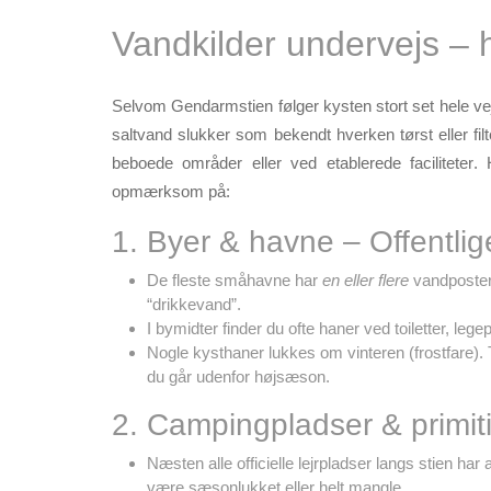
Vandkilder undervejs – 
Selvom Gendarmstien følger kysten stort set hele vej
saltvand slukker som bekendt hverken tørst eller filte
beboede områder eller ved etablerede faciliteter
. 
opmærksom på:
1. Byer & havne – Offentli
De fleste småhavne har
en eller flere
vandposter 
“drikkevand”.
I bymidter finder du ofte haner ved toiletter, leg
Nogle kysthaner lukkes om vinteren (frostfare). 
du går udenfor højsæson.
2. Campingpladser & primiti
Næsten alle officielle lejrpladser langs stien ha
være sæsonlukket eller helt mangle.