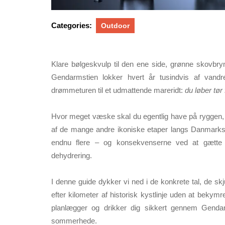
Categories:
Outdoor
Klare bølgeskvulp til den ene side, grønne skovbryn
Gendarmstien lokker hvert år tusindvis af vand
drømmeturen til et udmattende mareridt:
du løber tør
Hvor meget væske skal du egentlig have på ryggen, 
af de mange andre ikoniske etaper langs Danmark
endnu flere – og konsekvenserne ved at gætte f
dehydrering.
I denne guide dykker vi ned i
de konkrete tal
,
de skj
efter kilometer af historisk kystlinje uden at beky
planlægger og drikker dig sikkert gennem Gendar
sommerhede.