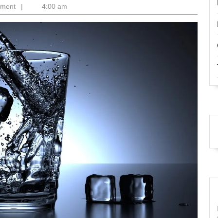
mment
|
4:00 am