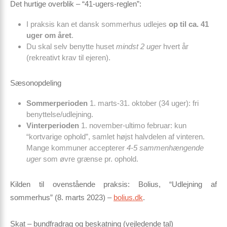
Det hurtige overblik – “41-ugers-reglen”:
I praksis kan et dansk sommerhus udlejes
op til ca. 41
uger om året
.
Du skal selv benytte huset
mindst 2 uger
hvert år
(rekreativt krav til ejeren).
Sæsonopdeling
Sommerperioden
1. marts-31. oktober (34 uger): fri
benyttelse/udlejning.
Vinterperioden
1. november-ultimo februar: kun
“kortvarige ophold”, samlet højst halvdelen af vinteren.
Mange kommuner accepterer
4-5 sammenhængende
uger
som øvre grænse pr. ophold.
Kilden til ovenstående praksis: Bolius, “Udlejning af
sommerhus” (8. marts 2023) –
bolius.dk
.
Skat – bundfradrag og beskatning (vejledende tal)