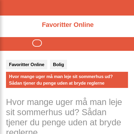
Skip
to
content
Favoritter Online
Open
Button
Favoritter Online
Bolig
Hvor mange uger må man leje sit sommerhus ud?
Sådan tjener du penge uden at bryde reglerne
Hvor mange uger må man leje
sit sommerhus ud? Sådan
tjener du penge uden at bryde
reglerne