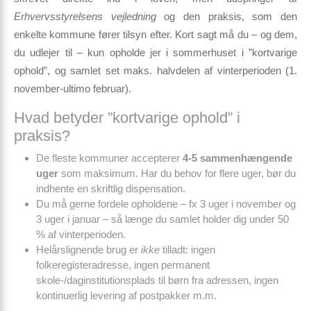
Erhvervsstyrelsens vejledning
og den praksis, som den
enkelte kommune fører tilsyn efter. Kort sagt må du – og dem,
du udlejer til – kun opholde jer i sommerhuset i
”kortvarige
ophold”
, og samlet set
maks. halvdelen af vinterperioden
(1.
november-ultimo februar).
Hvad betyder ”kortvarige ophold” i
praksis?
De fleste kommuner accepterer
4-5 sammenhængende
uger
som maksimum. Har du behov for flere uger, bør du
indhente en skriftlig dispensation.
Du må gerne fordele opholdene – fx 3 uger i november og
3 uger i januar – så længe du samlet holder dig under 50
% af vinterperioden.
Helårslignende brug er
ikke
tilladt: ingen
folkeregisteradresse, ingen permanent
skole-/daginstitutionsplads til børn fra adressen, ingen
kontinuerlig levering af postpakker m.m.