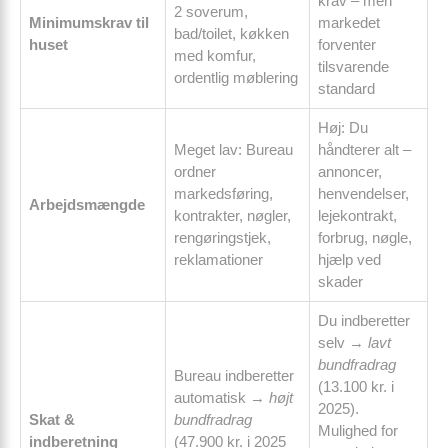
krav – men
2 soverum,
Minimumskrav til
markedet
bad/toilet, køkken
huset
forventer
med komfur,
tilsvarende
ordentlig møblering
standard
Høj: Du
Meget lav: Bureau
håndterer alt –
ordner
annoncer,
markedsføring,
henvendelser,
Arbejdsmængde
kontrakter, nøgler,
lejekontrakt,
rengøringstjek,
forbrug, nøgle,
reklamationer
hjælp ved
skader
Du indberetter
selv →
lavt
bundfradrag
Bureau indberetter
(13.100 kr. i
automatisk →
højt
2025).
Skat &
bundfradrag
Mulighed for
indberetning
(47.900 kr. i 2025