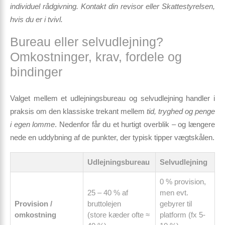
individuel rådgivning. Kontakt din revisor eller Skattestyrelsen,
hvis du er i tvivl.
Bureau eller selvudlejning?
Omkostninger, krav, fordele og
bindinger
Valget mellem et
udlejningsbureau
og
selvudlejning
handler i
praksis om den klassiske trekant mellem
tid, tryghed og penge
i egen lomme
. Nedenfor får du et hurtigt overblik – og længere
nede en uddybning af de punkter, der typisk tipper vægtskålen.
Udlejningsbureau
Selvudlejning
0 % provision,
25 – 40 % af
men evt.
Provision /
bruttolejen
gebyrer til
omkostning
(store kæder ofte ≈
platform (fx 5-