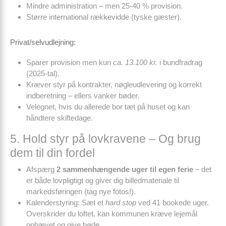
Mindre administration – men 25-40 % provision.
Større international rækkevidde (tyske gæster).
Privat/selvudlejning:
Sparer provision men kun
ca. 13.100 kr.
i bundfradrag
(2025-tal).
Kræver styr på kontrakter, nøgleudlevering og korrekt
indberetning – ellers vanker bøder.
Velegnet, hvis du allerede bor tæt på huset og kan
håndtere skiftedage.
5. Hold styr på lovkravene – Og brug
dem til din fordel
Afspærg
2 sammenhængende uger til egen ferie
– det
er både lovpligtigt og giver dig billedmateriale til
markedsføringen (tag nye fotos!).
Kalender­styring: Sæt et
hard stop
ved 41 bookede uger.
Overskrider du loftet, kan kommunen kræve lejemål
ophævet og give bøde.