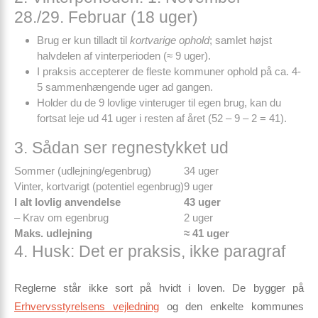
28./29. Februar (18 uger)
Brug er kun tilladt til
kortvarige ophold
; samlet højst
halvdelen af vinterperioden (≈ 9 uger).
I praksis accepterer de fleste kommuner ophold på ca. 4-
5 sammenhængende uger ad gangen.
Holder du de 9 lovlige vinteruger til egen brug, kan du
fortsat leje ud 41 uger i resten af året (52 – 9 – 2 = 41).
3. Sådan ser regnestykket ud
Sommer (udlejning/egenbrug)
34 uger
Vinter, kortvarigt (potentiel egenbrug)
9 uger
I alt lovlig anvendelse
43 uger
– Krav om egenbrug
2 uger
Maks. udlejning
≈ 41 uger
4. Husk: Det er praksis, ikke paragraf
Reglerne står ikke sort på hvidt i loven. De bygger på
Erhvervsstyrelsens vejledning
og den enkelte kommunes