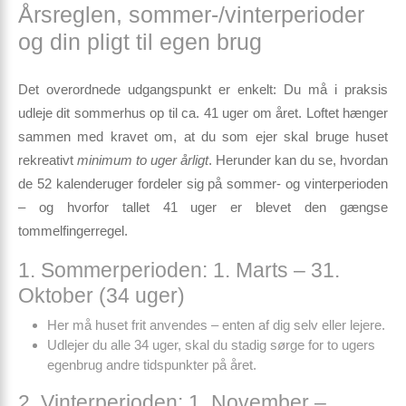
Årsreglen, sommer-/vinterperioder
og din pligt til egen brug
Det
overordnede udgangspunkt
er enkelt: Du må i praksis
udleje dit sommerhus
op til ca. 41 uger om året
. Loftet hænger
sammen med kravet om, at du som ejer skal bruge huset
rekreativt
minimum to uger årligt
. Herunder kan du se, hvordan
de 52 kalenderuger fordeler sig på sommer- og vinterperioden
– og hvorfor tallet 41 uger er blevet den gængse
tommelfingerregel.
1. Sommerperioden: 1. Marts – 31.
Oktober (34 uger)
Her må huset frit anvendes – enten af dig selv eller lejere.
Udlejer du alle 34 uger, skal du stadig sørge for to ugers
egenbrug andre tidspunkter på året.
2. Vinterperioden: 1. November –