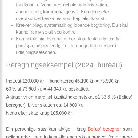
forsikring, el/vand, vedligehold, administration,
annoncering, kommunal gebyr). Kun den
netto
overskuddel beskattes som kapitalindkomst.
Kræver bilag, systematik og løbende bogføring. Du skal
kunne fremvise alt ved kontrol.
Kan betale sig, hvis huset har store faste udgifter, fx
pool/spa, høj renteudgift eller mange forbedringer i
udlejningssæsonen.
Beregningseksempel (2024, bureau)
Indtægt 120.000 kr. – bundfradrag 46.100 kr. = 73.900 kr.
60 % af 73.900 kr. = 44.340 kr. beskattes.
Antager vi en marginal kapital­indkomstskat på 33,6 % (Bolius’
beregner), bliver skatten ca. 14.900 kr.
Netto efter skat: knap 105.000 kr.
Din personlige sats kan afvige – brug
Bolius’ beregner
som
pejlemærke, men indtast din egen skatteprocent for et mere