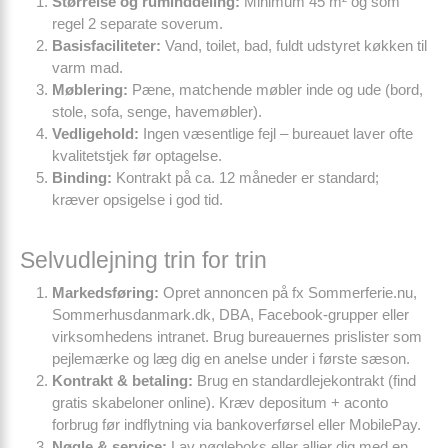
Størrelse og ruminddeling:
Minimum 45 m² og som
regel 2 separate soverum.
Basisfaciliteter:
Vand, toilet, bad, fuldt udstyret køkken til
varm mad.
Møblering:
Pæne, matchende møbler inde og ude (bord,
stole, sofa, senge, havemøbler).
Vedligehold:
Ingen væsentlige fejl – bureauet laver ofte
kvalitetstjek før optagelse.
Binding:
Kontrakt på ca. 12 måneder er standard;
kræver opsigelse i god tid.
Selvudlejning trin for trin
Markedsføring:
Opret annoncen på fx Sommerferie.nu,
Sommerhusdanmark.dk, DBA, Facebook-grupper eller
virksomhedens intranet. Brug bureauernes prislister som
pejlemærke og læg dig en anelse under i første sæson.
Kontrakt & betaling:
Brug en standardlejekontrakt (find
gratis skabeloner online). Kræv depositum + aconto
forbrug før indflytning via bankoverførsel eller MobilePay.
Nøgle & service:
Lav nøgleboks eller allier dig med en