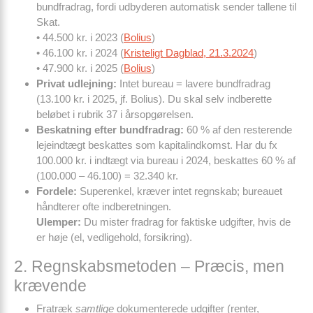
bundfradrag, fordi udbyderen automatisk sender tallene til
Skat.
• 44.500 kr. i 2023 (
Bolius
)
• 46.100 kr. i 2024 (
Kristeligt Dagblad, 21.3.2024
)
• 47.900 kr. i 2025 (
Bolius
)
Privat udlejning:
Intet bureau = lavere bundfradrag
(13.100 kr. i 2025, jf. Bolius). Du skal selv indberette
beløbet i rubrik 37 i årsopgørelsen.
Beskatning efter bundfradrag:
60 % af den resterende
lejeindtægt beskattes som kapitalindkomst. Har du fx
100.000 kr. i indtægt via bureau i 2024, beskattes 60 % af
(100.000 – 46.100) = 32.340 kr.
Fordele:
Superenkel, kræver intet regnskab; bureauet
håndterer ofte indberetningen.
Ulemper:
Du mister fradrag for faktiske udgifter, hvis de
er høje (el, vedligehold, forsikring).
2. Regnskabsmetoden – Præcis, men
krævende
Fratræk
samtlige
dokumenterede udgifter (renter,