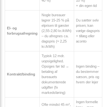
40 %)
10 %)
+ din egen tid
Nogle bureauer
lagrer 15-25 % på
Du sætter selv
elprisen til gæster
prisen; kan
El- og
(2,55-2,80 kr./kWh)
vælge dagspris
forbrugsafregning
– du afregnes ca.
+ tillæg eller
dagspris (≈ 2,25
aconto
kr./kWh)
Typisk 12 mdr.
uopsigelighed.
Opsiges før tid →
Ingen binding –
betaling af
du bestemmer
Kontrakt/binding
bureauets
sæson, pris og
dokumenterede
hvem der lejer
udgifter (fx
markedsføring)
Ingen formelle
Ofte mindst 45 m²,