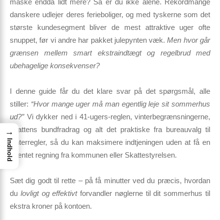
måske endda lidt mere?
Så er du ikke alene. Rekordmange
danskere udlejer deres ferieboliger, og med tyskerne som det
største kundesegment bliver de mest attraktive uger ofte
snuppet, før vi andre har pakket julepynten væk.
Men hvor går
grænsen mellem smart ekstraindtægt og regelbrud med
ubehagelige konsekvenser?
I denne guide får du det
klare svar på det spørgsmål, alle
stiller:
“Hvor mange uger må man egentlig leje sit sommerhus
ud?”
Vi dykker ned i
41-ugers-reglen, vinterbegrænsningerne,
skattens bundfradrag
og alt det praktiske fra bureauvalg til
→
Indhold
vinterregler, så du kan
maksimere indtjeningen uden at få en
uventet regning fra kommunen eller Skattestyrelsen.
Sæt dig godt til rette – på få minutter ved du præcis, hvordan
du
lovligt og effektivt
forvandler nøglerne til dit sommerhus til
ekstra kroner på kontoen.