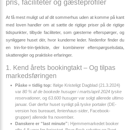
pris, faciliteter og gæsteprofiler
At få mest muligt ud af dit sommerhus uden at komme på kant
med loven handler om at sætte
de rigtige priser på de rigtige
tidspunkter
, tilbyde
faciliteter, som gæsterne efterspørger
, og
synliggøre huset dér, hvor kunderne leder. Nedenfor finder du
en trin-for-trin-tjekliste, der kombinerer efterspørgsels­data,
skatteregler og praktiske erfaringer.
1. Kend årets bookingtakt – Og tilpas
markedsføringen
Påske = tidlig top:
Ifølge Kristeligt Dagblad (21.3.2024)
var
80 % af de bookede husuger i marts/april 2024 tyske
reservationer
, og
63.600 husuger
var solgt allerede ultimo
januar. Gør derfor huset synligt på tyske portaler (DE-
version hos bureauet,
ferienhaus-sider
, Facebook-
grupper) allerede fra november.
Danskere er “last minute”:
Hjemmemarkedet booker
ofte 4-8 uger før feriestart. Brug
flash-rabatter
og “kort