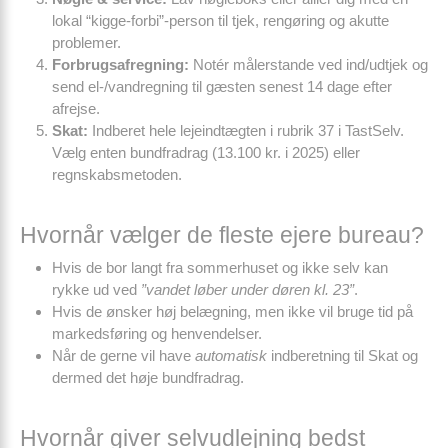
lokal “kigge-forbi”-person til tjek, rengøring og akutte
problemer.
Forbrugs­afregning:
Notér målerstande ved ind/udtjek og
send el-/vand­regning til gæsten senest 14 dage efter
afrejse.
Skat:
Indberet hele lejeindtægten i rubrik 37 i TastSelv.
Vælg enten bundfradrag (13.100 kr. i 2025) eller
regnskabs­metoden.
Hvornår vælger de fleste ejere bureau?
Hvis de bor langt fra sommerhuset og ikke selv kan
rykke ud ved
”vandet løber under døren kl. 23”
.
Hvis de ønsker høj belægning, men ikke vil bruge tid på
markedsføring og henvendelser.
Når de gerne vil have
automatisk
indberetning til Skat og
dermed det høje bundfradrag.
Hvornår giver selvudlejning bedst