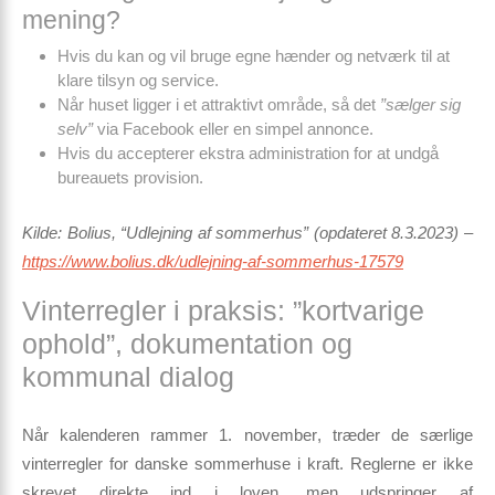
mening?
Hvis du kan og vil bruge egne hænder og netværk til at
klare tilsyn og service.
Når huset ligger i et attraktivt område, så det
”sælger sig
selv”
via Facebook eller en simpel annonce.
Hvis du accepterer ekstra administration for at undgå
bureauets provision.
Kilde: Bolius, “Udlejning af sommerhus” (opdateret 8.3.2023) –
https://www.bolius.dk/udlejning-af-sommerhus-17579
Vinterregler i praksis: ”kortvarige
ophold”, dokumentation og
kommunal dialog
Når kalenderen rammer
1. november
, træder de særlige
vinterregler for danske sommerhuse i kraft. Reglerne er ikke
skrevet direkte ind i loven, men udspringer af