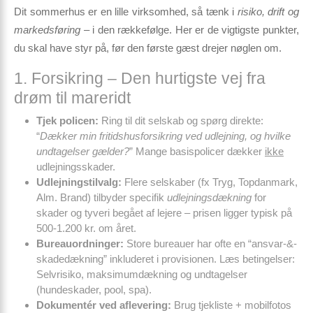
Dit sommerhus er en lille virksomhed, så tænk i
risiko, drift og
markedsføring
– i den rækkefølge. Her er de vigtigste punkter,
du skal have styr på, før den første gæst drejer nøglen om.
1. Forsikring – Den hurtigste vej fra
drøm til mareridt
Tjek policen:
Ring til dit selskab og spørg direkte:
“
Dækker min fritidshusforsikring ved udlejning, og hvilke
undtagelser gælder?
” Mange basispolicer dækker
ikke
udlejningsskader.
Udlejnings­tilvalg:
Flere selskaber (fx Tryg, Topdanmark,
Alm. Brand) tilbyder specifik
udlejningsdækning
for
skader og tyveri begået af lejere – prisen ligger typisk på
500-1.200 kr. om året.
Bureauordninger:
Store bureauer har ofte en “ansvar-&-
skadedækning” inkluderet i provisionen. Læs betingelser:
Selvrisiko, maksimumdækning og undtagelser
(hundeskader, pool, spa).
Dokumentér ved aflevering:
Brug tjekliste + mobilfotos