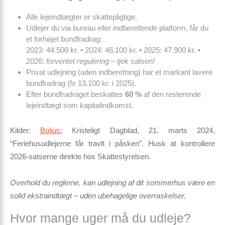
Alle lejeindtægter er skattepligtige.
Udlejer du via bureau eller
indberettende
platform, får du
et forhøjet bundfradrag:
2023: 44.500 kr. • 2024: 46.100 kr. • 2025: 47.900 kr. •
2026:
forventet regulering – tjek satsen!
Privat udlejning (uden indberetning) har et markant lavere
bundfradrag (fx 13.100 kr. i 2025).
Efter bundfradraget beskattes
60 %
af den resterende
lejeindtægt som kapitalindkomst.
Kilder:
Bolius
; Kristeligt Dagblad, 21. marts 2024,
“Feriehusudlejerne får travlt i påsken”. Husk at kontrollere
2026-satserne direkte hos Skattestyrelsen.
Overhold du reglerne, kan udlejning af dit sommerhus være en
solid ekstraindtægt – uden ubehagelige overraskelser.
Hvor mange uger må du udleje?