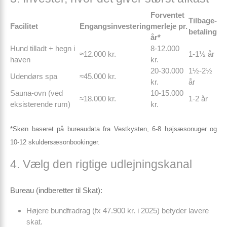
Forventet
Tilbage­
Facilitet
Engangsinvestering
merleje pr.
betaling
år*
Hund tilladt + hegn i
8-12.000
≈12.000 kr.
1-1½ år
haven
kr.
20-30.000
1½-2½
Udendørs spa
≈45.000 kr.
kr.
år
Sauna-ovn (ved
10-15.000
≈18.000 kr.
1-2 år
eksisterende rum)
kr.
*Skøn baseret på bureaudata fra Vestkysten, 6-8 højsæsonuger og
10-12 skuldersæson­bookinger.
4. Vælg den rigtige udlejningskanal
Bureau (indberetter til Skat):
Højere bundfradrag (fx 47.900 kr. i 2025) betyder lavere
skat.