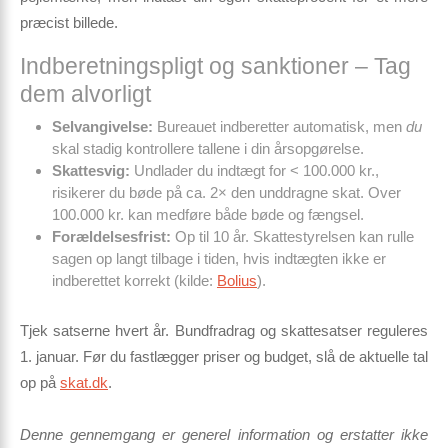
præcist billede.
Indberetningspligt og sanktioner – Tag
dem alvorligt
Selvangivelse:
Bureauet indberetter automatisk, men
du
skal stadig kontrollere tallene i din årsopgørelse.
Skattesvig:
Undlader du indtægt for < 100.000 kr.,
risikerer du bøde på ca. 2× den unddragne skat. Over
100.000 kr. kan medføre både bøde og fængsel.
Forældelsesfrist:
Op til 10 år. Skattestyrelsen kan rulle
sagen op langt tilbage i tiden, hvis indtægten ikke er
indberettet korrekt (kilde:
Bolius
).
Tjek satserne hvert år.
Bundfradrag og skattesatser reguleres
1. januar. Før du fastlægger priser og budget, slå de aktuelle tal
op på
skat.dk
.
Denne gennemgang er generel information og erstatter ikke