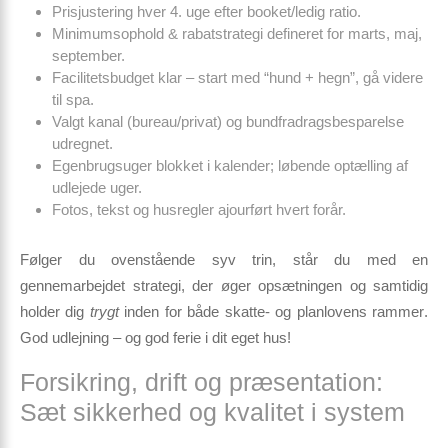
Prisjustering hver 4. uge efter booket/ledig ratio.
Minimumsophold & rabatstrategi defineret for marts, maj,
september.
Facilitetsbudget klar – start med “hund + hegn”, gå videre
til spa.
Valgt kanal (bureau/privat) og bundfradrags­besparelse
udregnet.
Egenbrugs­uger blokket i kalender; løbende optælling af
udlejede uger.
Fotos, tekst og husregler ajourført hvert forår.
Følger du ovenstående syv trin, står du med en
gennemarbejdet strategi, der øger opsætningen og samtidig
holder dig
trygt
inden for både
skatte- og planlovens rammer
.
God udlejning – og god ferie i dit eget hus!
Forsikring, drift og præsentation:
Sæt sikkerhed og kvalitet i system