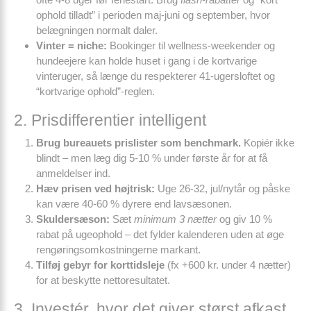
ophold tilladt” i perioden maj-juni og september, hvor
belægningen normalt daler.
Vinter = niche:
Bookinger til wellness-weekender og
hundeejere kan holde huset i gang i de kortvarige
vinteruger, så længe du respekterer 41-ugersloftet og
“kortvarige ophold”-reglen.
2. Prisdifferentier intelligent
Brug bureauets prislister som benchmark.
Kopiér ikke
blindt – men læg dig 5-10 % under første år for at få
anmeldelser ind.
Hæv prisen ved højtrisk:
Uge 26-32, jul/nytår og påske
kan være 40-60 % dyrere end lavsæsonen.
Skuldersæson:
Sæt
minimum 3 nætter
og giv 10 %
rabat på ugeophold – det fylder kalenderen uden at øge
rengørings­omkostningerne markant.
Tilføj gebyr for korttidsleje
(fx +600 kr. under 4 nætter)
for at beskytte nettoresultatet.
3. Investér, hvor det giver størst afkast