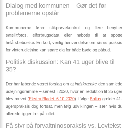
Dialog med kommunen – Gør det før
problemerne opstår
Kommunerne fører stikprøvekontrol, og flere benytter
satellitfotos, elforbrugsdata eller nabotip til at spotte
helårsbeboelse. En kort, venlig henvendelse om
deres
praksis
for vinterudlejning kan spare dig for både bøde og påbud.
Politisk diskussion: Kan 41 uger blive til
35?
Der har løbende været forslag om at
indskrænke
den samlede
udlejningsramme – senest i 2020, hvor en reduktion til 35 uger
blev nævnt (
Ekstra Bladet, 6.10.2020
). Ifølge
Bolius
gælder 41-
ugerspraksis dog fortsat, men
følg udviklingen
– især hvis du
allerede ligger tæt på loftet.
Få styr på forvaltningspraksis vs. Lovtekst