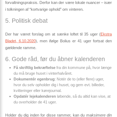
forvaltningspraksis. Derfor kan der være lokale nuancer – især
i tolkningen af “kortvarige ophold” om vinteren.
5. Politisk debat
Der har været forslag om at sænke loftet til 35 uger (
Ekstra
Bladet, 6.10.2020
), men ifølge Bolius er
41 uger fortsat den
gældende ramme
.
6. Gode råd, før du åbner kalenderen
Få skriftlig bekræftelse
fra din kommune på, hvor længe
du må bruge huset i vinterhalvåret.
Dokumentér egenbrug
: Notér de to (eller flere) uger,
hvor du selv opholder dig i huset, og gem evt. billeder,
kvitteringer eller kørejournal.
Opdatér lejekalenderen
løbende, så du altid kan vise, at
du overholder de 41 uger.
Holder du dig inden for disse rammer, kan du
maksimere din