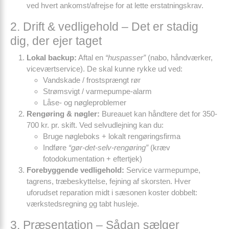
ved hvert ankomst/afrejse for at lette erstatningskrav.
2. Drift & vedligehold – Det er stadig
dig, der ejer taget
Lokal backup:
Aftal en
“huspasser”
(nabo, håndværker,
viceværtservice). De skal kunne rykke ud ved:
Vandskade / frostsprængt rør
Strømsvigt / varmepumpe-alarm
Låse- og nøgleproblemer
Rengøring & nøgler:
Bureauet kan håndtere det for 350-
700 kr. pr. skift. Ved selvudlejning kan du:
Bruge nøgleboks + lokalt rengøringsfirma
Indføre
“gør-det-selv-rengøring”
(kræv
fotodokumentation + eftertjek)
Forebyggende vedligehold:
Service varmepumpe,
tagrens, træbeskyttelse, fejning af skorsten. Hver
uforudset reparation midt i sæsonen koster dobbelt:
værkstedsregning
og
tabt husleje.
3. Præsentation – Sådan sælger