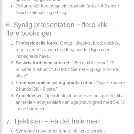
Dokumentér kortvarige vinter­ophold (
max ~4-5 uger i
træk
) i kalender og e-bilag.
6. Synlig præsentation = flere klik →
flere bookinger
Professionelle fotos:
Optag i dagslys, bredt objektiv,
rene linjer. Vis spaen tændt og hunden ligge i den
indhegnede have.
Beskriv fordelene konkret:
“250 m til klitterne”, “3
minutter til ishus”, “100 Mbit fibernet – oplagt til home-
office”.
Fremhæv unikke selling points i titlen:
“Spa • Sauna •
2 hunde OK • 8 pers.”
Anmeldelser:
Opfordr aktivt første sæsons gæster til at
anmelde – ét stjerne­løft kan øge prisvillighed med 5-8 %
ifølge bureauer.
7. Tjeklisten – Få det hele med
Synlighed i november-januar på tyske portaler.