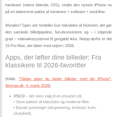
hardware (større blænde, OIS), vinder den nyeste iPhone nu
på en balanceret pakke af
hardware + software + workflow
.
Moralen?
Spec-ark fortæller kun halvdelen af historien; det gør
den samlede billed­pipeline, farvekonsistens og – i stigende
grad – videoøkosystemet til gengæld ikke. Netop derfor er det
15 Pro Max, der løber med sejren i 2026.
Apps, der løfter dine billeder: Fra
klassikere til 2026-favoritter
(Kilde:
“Sådan tager du bedre billeder med din iPhone”,
Woman.dk, 4. marts 2026
)
VSCO
– det sikre valg til en ensartet stil.
• Store pakker af klassiske og moderne filtre.
• Basale justeringer (eksponering, kontrast, korn,
skarphed).