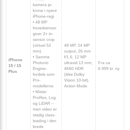
kamera pr.
krone i
nyere
iPhone-regi.
• 48 MP
hovedsensor
giver 2× in-
sensor crop
(virtuel 52
48 MP, 24 MP
mm).
output, 26 mm
• Samme
f/1.6; 12 MP
iPhone
Photonic
ultravid 13 mm;
Fra ca.
15 / 15
Engine-
4K60 HDR
6.999 kr. ny
Plus
fordele som
(ikke Dolby
Pro-
Vision 10-bit),
modellerne.
Action Mode.
• Mister
ProRes, Log
og LiDAR –
men video er
stadig class-
leading i den
brede