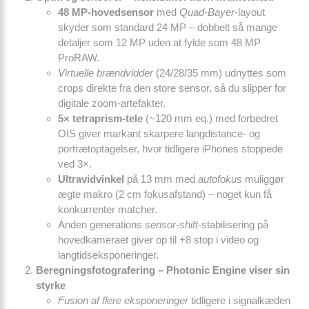
48 MP-hovedsensor
med
Quad-Bayer
-layout
skyder som standard 24 MP – dobbelt så mange
detaljer som 12 MP uden at fylde som 48 MP
ProRAW.
Virtuelle brændvidder
(24/28/35 mm) udnyttes som
crops direkte fra den store sensor, så du slipper for
digitale zoom-artefakter.
5× tetraprism-tele
(~120 mm eq.) med forbedret
OIS giver markant skarpere langdistance- og
portrætoptagelser, hvor tidligere iPhones stoppede
ved 3×.
Ultravidvinkel
på 13 mm med
autofokus
muliggør
ægte makro (2 cm fokusafstand) – noget kun få
konkurrenter matcher.
Anden generations
sensor-shift
-stabilisering på
hovedkameraet giver op til +8 stop i video og
langtidseksponeringer.
Beregnings­fotografering – Photonic Engine viser sin
styrke
Fusion af flere eksponeringer
tidligere i signal­kæden