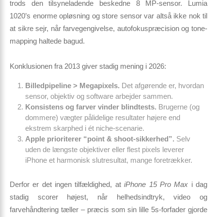
trods den tilsyneladende beskedne 8 MP-sensor. Lumia
1020’s enorme opløsning og store sensor var altså ikke nok til
at sikre sejr, når farvegengivelse, autofokuspræcision og tone-
mapping haltede bagud.
Konklusionen fra 2013 giver stadig mening i 2026:
Billedpipeline > Megapixels.
Det afgørende er, hvordan
sensor, objektiv og software arbejder sammen.
Konsistens og farver vinder blindtests.
Brugerne (og
dommere) vægter pålidelige resultater højere end
ekstrem skarphed i ét niche-scenarie.
Apple prioriterer “point & shoot-sikkerhed”.
Selv
uden de længste objektiver eller flest pixels leverer
iPhone et harmonisk slutresultat, mange foretrækker.
Derfor er det ingen tilfældighed, at
iPhone 15 Pro Max
i dag
stadig scorer højest, når helhedsindtryk, video og
farvehåndtering tæller – præcis som sin lille 5s-forfader gjorde