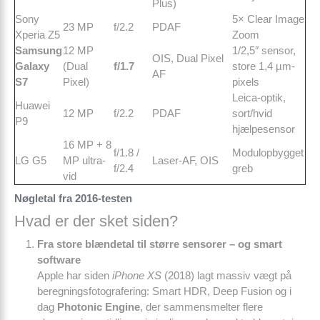
Plus)
Sony
5× Clear Image
23 MP
f/2.2
PDAF
Xperia Z5
Zoom
Samsung
12 MP
1/2,5″ sensor,
OIS, Dual Pixel
Galaxy
(Dual
f/1.7
store 1,4 µm-
AF
S7
Pixel)
pixels
Leica-optik,
Huawei
12 MP
f/2.2
PDAF
sort/hvid
P9
hjælpesensor
16 MP + 8
f/1.8 /
Modulopbygget
LG G5
MP ultra­
Laser-AF, OIS
f/2.4
greb
vid
Nøgletal fra 2016-testen
Hvad er der sket siden?
Fra store blændetal til større sensorer – og smart
software
Apple har siden
iPhone XS
(2018) lagt massiv vægt på
beregnings­fotografering: Smart HDR, Deep Fusion og i
dag
Photonic Engine
, der sammensmelter flere