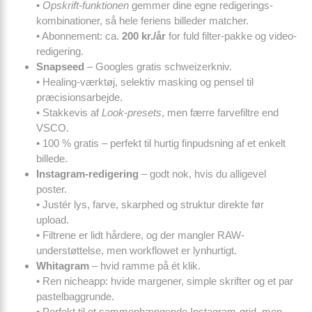
•
Opskrift-funktionen
gemmer dine egne redigerings­
kombinationer, så hele feriens billeder matcher.
• Abonnement: ca.
200 kr./år
for fuld filter-pakke og video­
redigering.
Snapseed
– Googles gratis schweizerkniv.
• Healing-værktøj, selektiv masking og pensel til
præcisionsarbejde.
• Stakkevis af
Look-presets
, men færre farvefiltre end
VSCO.
• 100 % gratis – perfekt til hurtig finpudsning af et enkelt
billede.
Instagram-redigering
– godt nok, hvis du alligevel
poster.
• Justér lys, farve, skarphed og struktur direkte før
upload.
• Filtrene er lidt hårdere, og der mangler RAW-
understøttelse, men workflowet er lynhurtigt.
Whitagram
– hvid ramme på ét klik.
• Ren nicheapp: hvide margener, simple skrifter og et par
pastelbaggrunde.
• Perfekt til et sammenhængende Instagram-grid, men