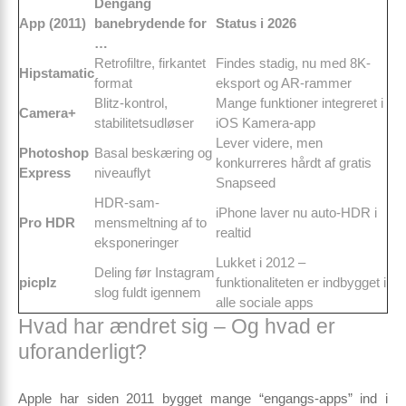
Dengang
App (2011)
banebrydende for
Status i 2026
…
Retrofiltre, firkantet
Findes stadig, nu med 8K-
Hipstamatic
format
eksport og AR-rammer
Blitz-kontrol,
Mange funktioner integreret i
Camera+
stabilitetsudløser
iOS Kamera-app
Lever videre, men
Photoshop
Basal beskæring og
konkurreres hårdt af gratis
Express
niveauflyt
Snapseed
HDR-sam­
iPhone laver nu auto-HDR i
Pro HDR
mensmelt­ning af to
realtid
eksponeringer
Lukket i 2012 –
Deling før Instagram
picplz
funktionaliteten er indbygget i
slog fuldt igennem
alle sociale apps
Hvad har ændret sig – Og hvad er
uforanderligt?
Apple har siden 2011 bygget mange “engangs-apps” ind i