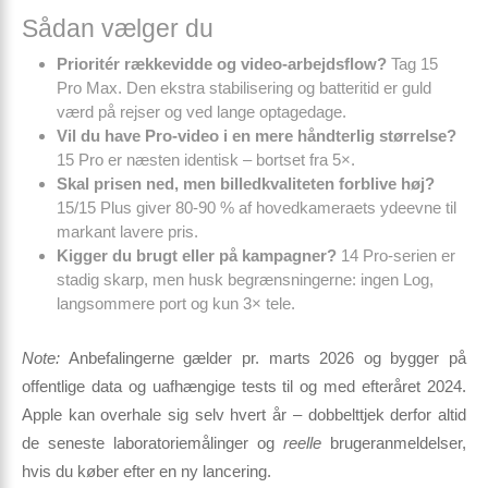
Sådan vælger du
Prioritér rækkevidde og video-arbejdsflow?
Tag 15
Pro Max. Den ekstra stabilisering og batteritid er guld
værd på rejser og ved lange optagedage.
Vil du have Pro-video i en mere håndterlig størrelse?
15 Pro er næsten identisk – bortset fra 5×.
Skal prisen ned, men billedkvaliteten forblive høj?
15/15 Plus giver 80-90 % af hovedkameraets ydeevne til
markant lavere pris.
Kigger du brugt eller på kampagner?
14 Pro-serien er
stadig skarp, men husk begrænsningerne: ingen Log,
langsommere port og kun 3× tele.
Note:
Anbefalingerne gælder pr. marts 2026 og bygger på
offentlige data og uafhængige tests til og med efteråret 2024.
Apple kan overhale sig selv hvert år – dobbelttjek derfor altid
de seneste laboratoriemålinger og
reelle
brugeranmeldelser,
hvis du køber efter en ny lancering.