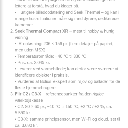
lettere at forstå, hvad du kigger på.
• Hurtigere billedopdatering end Seek Thermal – og kan i
mange hus-situationer måle sig med dyrere, dedikerede
kameraer.
Seek Thermal Compact XR
– mest til hobby & hurtig
visning
• IR-opløsning: 206 × 156 px (flere detaljer på papiret,
men uden MSX)
• Temperatur­område: −40 °C til 330 °C
• Pris: ca. 2.049 kr.
• Leverer
rent
varmebillede; kan derfor være sværere at
identificere objekter i praksis.
• Vurderes af Bolius’ ekspert som “sjov og ballade” for de
fleste hjemmebrugere.
Flir C2 / C3-X
– referencepunkter fra den
rigtige
værktøjskasse
• C2: 80 × 60 px, −10 °C til 150 °C, ±2 °C / ±2 %, ca.
5.590 kr.
• C3-X: samme principsensor, men Wi-Fi og cloud, set til
ca. 3.690 kr.