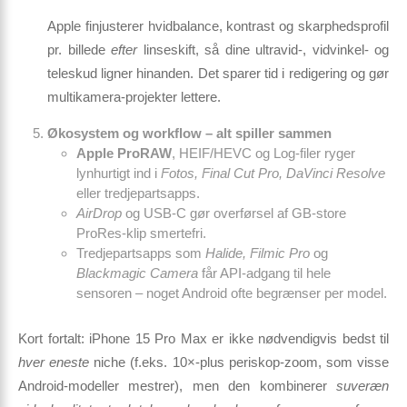
Apple finjusterer hvidbalance, kontrast og skarphedsprofil
pr. billede
efter
linseskift, så dine ultravid-, vidvinkel- og
tele­skud ligner hinanden. Det sparer tid i redigering og gør
multikamera-projekter lettere.
Økosystem og workflow – alt spiller sammen
Apple ProRAW
, HEIF/HEVC og Log-filer ryger
lynhurtigt ind i
Fotos, Final Cut Pro, DaVinci Resolve
eller tredjepartsapps.
AirDrop
og USB-C gør overførsel af GB-store
ProRes-klip smertefri.
Tredjeparts­apps som
Halide, Filmic Pro
og
Blackmagic Camera
får API-adgang til hele
sensoren – noget Android ofte begrænser per model.
Kort fortalt:
iPhone 15 Pro Max er ikke nødvendigvis bedst til
hver eneste
niche (f.eks. 10×-plus periskop-zoom, som visse
Android-modeller mestrer), men den kombinerer
suveræn