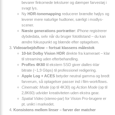
bevarer finkornede teksturer og dæmper farvestøj i
svagt lys.
Ny
HDR-tonemapping
reducerer brændte højlys og
leverer mere naturlige hudtoner, særligt i modlys-
scener.
Næste generations portrætter
: iPhone registrerer
dybdedata, selv når du bruger fototilstand – du kan
ændre fokuspunkt og blænde efter optagelsen.
Video­arbejdsflow – fortsat klassens målestok
10-bit Dolby Vision HDR
direkte fra kameraet – klar
til streaming uden efter­behandling.
ProRes 4K60
til ekstern SSD giver
dailies-klar
bitrate (~1,9 Gbps) til professionel redigering.
Apple Log + ACES
betyder neutral gamma og bredt
farverum, så optagelser passer ind i film-workflows.
Cinematic Mode
(op til 4K30) og
Action Mode
(op til
2,8K60) udvider kreativiteten uden ekstra gear.
Spatial Video
(stereo-par) for Vision Pro-brugere er
pt. unikt i markedet.
Konsistens mellem linser – farver der matcher