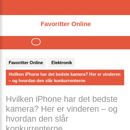
Skip
to
content
Favoritter Online
Open
Button
Favoritter Online
Elektronik
Hvilken iPhone har det bedste kamera? Her er vinderen
– og hvordan den slår konkurrenterne
Hvilken iPhone har det bedste
kamera? Her er vinderen – og
hvordan den slår
konkurrenterne