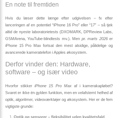
En note til fremtiden
Hvis du læser dette længe efter udgivelsen – fx efter
lanceringen af en potentiel “iPhone 16 Pro” eller “17” – så tjek
altid de nyeste laboratorietests (DXOMARK, DPReview Labs,
GSMArena, YouTube-blindtests mv.). Men
pr. marts 2026
er
iPhone 15 Pro Max fortsat den mest
alsidige, pålidelige og
avancerede
kameratelefon i Apples økosystem.
Derfor vinder den: Hardware,
software – og især video
Hvorfor stikker
iPhone 15 Pro Max
af i kamerakapløbet?
Svaret er ikke én gylden funktion, men en velafstemt helhed af
optik, algoritmer, video­værktøjer og økosystem
. Her er de fem
vigtigste grunde:
Optik og sensorer – fleksibilitet uden kvalitetsfald