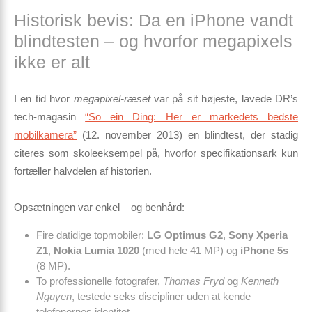
Historisk bevis: Da en iPhone vandt
blindtesten – og hvorfor megapixels
ikke er alt
I en tid hvor
megapixel-ræset
var på sit højeste, lavede DR’s
tech-magasin
“So ein Ding: Her er markedets bedste
mobilkamera”
(12. november 2013) en blindtest, der stadig
citeres som skoleeksempel på, hvorfor specifikationsark kun
fortæller halvdelen af historien.
Opsætningen var enkel – og benhård:
Fire datidige topmobiler:
LG Optimus G2
,
Sony Xperia
Z1
,
Nokia Lumia 1020
(med hele 41 MP) og
iPhone 5s
(8 MP).
To professionelle fotografer,
Thomas Fryd
og
Kenneth
Nguyen
, testede seks discipliner uden at kende
telefonernes identitet.