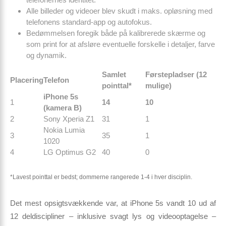
Alle billeder og videoer blev skudt i maks. opløsning med
telefonens standard-app og autofokus.
Bedømmelsen foregik både på kalibrerede skærme og
som print for at afsløre eventuelle forskelle i detaljer, farve
og dynamik.
Samlet
Førstepladser (12
Placering
Telefon
pointtal*
mulige)
iPhone 5s
1
14
10
(kamera B)
2
Sony Xperia Z1
31
1
Nokia Lumia
3
35
1
1020
4
LG Optimus G2
40
0
*Lavest pointtal er bedst; dommerne rangerede 1-4 i hver disciplin.
Det mest opsigtsvækkende var, at
iPhone 5s vandt 10 ud af
12 deldiscipliner
– inklusive svagt lys og videooptagelse –