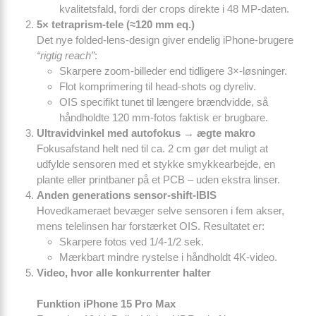
kvalitetsfald, fordi der crops direkte i 48 MP-daten.
5× tetraprism-tele (≈120 mm eq.)
Det nye folded-lens-design giver endelig iPhone-brugere
“rigtig reach”
:
Skarpere zoom-billeder end tidligere 3×-løsninger.
Flot komprimering til head-shots og dyreliv.
OIS specifikt tunet til længere brændvidde, så
håndholdte 120 mm-fotos faktisk er brugbare.
Ultravidvinkel med autofokus → ægte makro
Fokusafstand helt ned til ca. 2 cm gør det muligt at
udfylde sensoren med et stykke smykke­arbejde, en
plante eller print­baner på et PCB – uden ekstra linser.
Anden generations sensor-shift-IBIS
Hovedkameraet bevæger selve sensoren i fem akser,
mens telelinsen har forstærket OIS. Resultatet er:
Skarpere fotos ved 1/4-1/2 sek.
Mærkbart mindre rystelse i håndholdt 4K-video.
Video, hvor alle konkurrenter halter
Funktion
iPhone 15 Pro Max