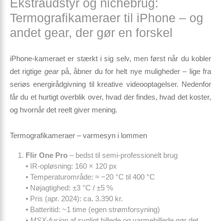
Ekstraudstyr og nichebrug:
Termografikameraer til iPhone – og
andet gear, der gør en forskel
iPhone-kameraet er stærkt i sig selv, men først når du kobler
det rigtige
gear
på, åbner du for helt nye muligheder – lige fra
seriøs energirådgivning til kreative videooptagelser. Nedenfor
får du et hurtigt overblik over, hvad der findes, hvad det koster,
og hvornår det reelt giver mening.
Termografikameraer – varmesyn i lommen
Flir One Pro
– bedst til semi-professionelt brug
• IR-opløsning: 160 × 120 px
• Temperatur­område: ≈ −20 °C til 400 °C
• Nøjagtighed: ±3 °C / ±5 %
• Pris (apr. 2024): ca. 3.390 kr.
• Batteritid: ~1 time (egen strømforsyning)
•
MSX-fusion
af synligt billede og varmebillede gør det