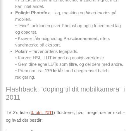
kan intet andet.
Enlight Photofox
– lag, masking og
blend-modes
på
mobilen.
• “Fine”-funktionen giver Photoshop-agtig frihed med lag
og opacitet.
• Kræver tålmodighed og
Pro-abonnement
, ellers
vandmærke på eksport.
Polarr
– farvenørdens legeplads.
• Kurver, HSL, LUT-import og ansigtsværktøjer.
• Gem dine egne LUTs som filtre, og del dem med andre.
• Premium: ca.
179 kr./år
med ubegrænset batch-
redigering.
Flashback: “doping til dit mobilkamera” i
2011
TV 2’s liste (
3. okt. 2011
) illustrerer, hvor meget der er sket –
og hvad der består: