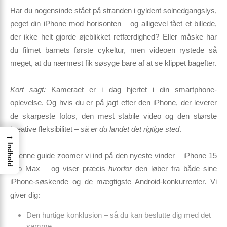
Har du nogensinde stået på stranden i gyldent solnedgangslys,
peget din iPhone mod horisonten – og alligevel fået et billede,
der ikke helt gjorde øjeblikket retfærdighed?
Eller måske har
du filmet barnets første cykeltur, men videoen rystede så
meget, at du nærmest fik søsyge bare af at se klippet bagefter.
Kort sagt:
Kameraet er i dag
hjertet
i din smartphone-
oplevelse. Og hvis du er på jagt efter den iPhone, der leverer
de skarpeste fotos, den mest stabile video og den største
kreative fleksibilitet –
så er du landet det rigtige sted
.
→
Indhold
I denne guide zoomer vi ind på
den nyeste vinder – iPhone 15
Pro Max
– og viser præcis
hvorfor
den løber fra både sine
iPhone-søskende og de mægtigste Android-konkurrenter. Vi
giver dig:
Den hurtige konklusion – så du kan beslutte dig med det
samme.