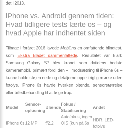
det i 2013.
iPhone vs. Android gennem tiden:
Hvad tidligere tests lærte os – og
hvad Apple har indhentet siden
Tilbage i foråret 2016 lavede
Mobil.nu
en omfattende blindtest,
som
Ekstra Bladet sammenfattede
. Resultatet var klart:
Samsung Galaxy S7
blev kronet som datidens bedste
kameramobil, primært fordi den – i modsætning til iPhone 6s –
kunne holde støjen nede og detaljerne oppe i rigtig mørke uden
fotolys. iPhone 6s havde hverken blænde, sensor­størrelse
eller billed­behandling til at følge trop.
Sensor­
Fokus /
Model
Blænde
Andet
opløsning
Stabilisering
Autofokus, ingen
HDR, LED-
iPhone 6s
12 MP
f/2.2
OIS (kun på 6s
fotolys