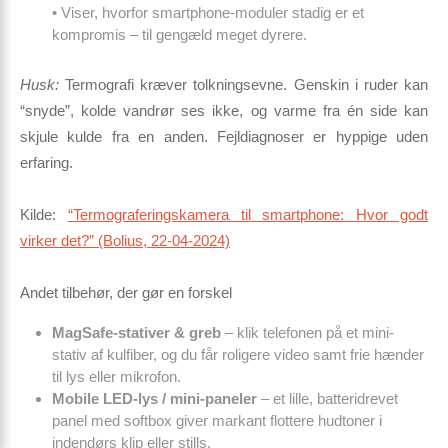
• Viser, hvorfor smartphone-moduler stadig er et
kompromis – til gengæld meget dyrere.
Husk:
Termografi kræver tolknings­evne. Genskin i ruder kan
“snyde”, kolde vandrør ses ikke, og varme fra én side kan
skjule kulde fra en anden. Fejl­diagnoser er hyppige uden
erfaring.
Kilde:
“Termograferingskamera til smartphone: Hvor godt
virker det?” (Bolius, 22-04-2024)
Andet tilbehør, der gør en forskel
MagSafe-stativer & greb
– klik telefonen på et mini-
stativ af kulfiber, og du får roligere video samt frie hænder
til lys eller mikrofon.
Mobile LED-lys / mini-paneler
– et lille, batteridrevet
panel med softbox giver markant flottere hudtoner i
indendørs klip eller stills.