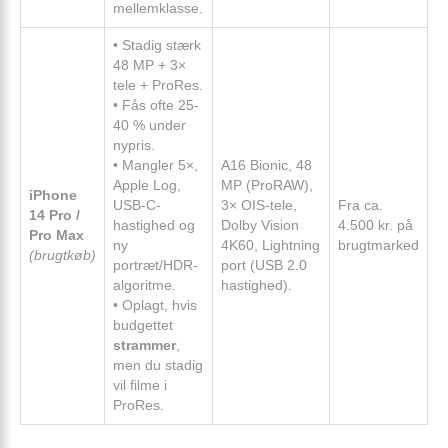
mellemklasse.
• Stadig stærk
48 MP + 3×
tele + ProRes.
• Fås ofte 25-
40 % under
nypris.
• Mangler 5×,
A16 Bionic, 48
Apple Log,
MP (ProRAW),
iPhone
USB-C-
3× OIS-tele,
Fra ca.
14 Pro /
hastighed og
Dolby Vision
4.500 kr. på
Pro Max
ny
4K60, Lightning
brugtmarked
(brugtkøb)
portræt/HDR-
port (USB 2.0
algoritme.
hastighed).
• Oplagt, hvis
budgettet
strammer
,
men du stadig
vil filme i
ProRes.