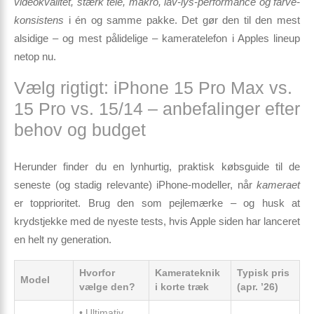
videokvalitet, stærk tele, makro, lav-lys-performance og farve­
konsistens
i én og samme pakke. Det gør den til den mest
alsidige – og mest pålidelige – kameratelefon i Apples lineup
netop nu.
Vælg rigtigt: iPhone 15 Pro Max vs.
15 Pro vs. 15/14 – anbefalinger efter
behov og budget
Herunder finder du en lynhurtig, praktisk købsguide til de
seneste (og stadig relevante) iPhone-modeller, når
kameraet
er topprioritet. Brug den som pejlemærke – og husk at
krydstjekke med de nyeste tests, hvis Apple siden har lanceret
en helt ny generation.
Hvorfor
Kamerateknik
Typisk pris
Model
vælge den?
i korte træk
(apr. ’26)
• Ultimativ