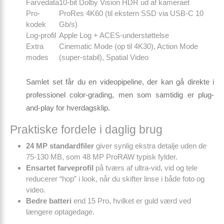
Farvedata
10-bit Dolby Vision HDR ud af kameraet
Pro-
ProRes 4K60 (til ekstern SSD via USB-C 10
kodek
Gb/s)
Log-profil
Apple Log + ACES-understøttelse
Extra
Cinematic Mode (op til 4K30), Action Mode
modes
(super-stabil), Spatial Video
Samlet set får du en video­pipeline, der kan gå direkte i
professionel color-grading, men som samtidig er plug-
and-play for hverdagsklip.
Praktiske fordele i daglig brug
24 MP standardfiler
giver synlig ekstra detalje uden de
75-130 MB, som 48 MP ProRAW typisk fylder.
Ensartet farveprofil
på tværs af ultra-vid, vid og tele
reducerer “hop” i look, når du skifter linse i både foto og
video.
Bedre batteri
end 15 Pro, hvilket er guld værd ved
længere optagedage.