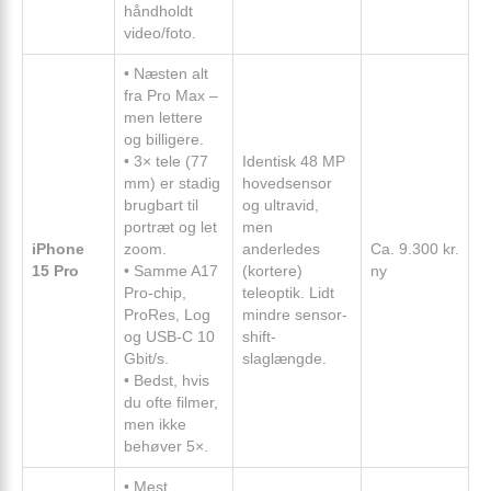
håndholdt
video/foto.
• Næsten alt
fra Pro Max –
men lettere
og billigere.
• 3× tele (77
Identisk 48 MP
mm) er stadig
hovedsensor
brugbart til
og ultravid,
portræt og let
men
iPhone
zoom.
anderledes
Ca. 9.300 kr.
15 Pro
• Samme A17
(kortere)
ny
Pro-chip,
teleoptik. Lidt
ProRes, Log
mindre sensor-
og USB-C 10
shift-
Gbit/s.
slaglængde.
• Bedst, hvis
du ofte filmer,
men ikke
behøver 5×.
• Mest