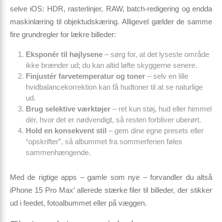
selve iOS: HDR, rasterlinjer, RAW, batch-redigering og endda
maskinlæring til objekt­udskæring. Alligevel gælder de samme
fire grundregler for lækre billeder:
Eksponér til højlysene
– sørg for, at det lyseste område
ikke brænder ud; du kan altid løfte skyggerne senere.
Finjustér farvetemperatur og toner
– selv en lille
hvidbalancekorrektion kan få hudtoner til at se naturlige
ud.
Brug selektive værktøjer
– ret kun støj, hud eller himmel
dér, hvor det er nødvendigt, så resten forbliver uberørt.
Hold en konsekvent stil
– gem dine egne presets eller
“opskrifter”, så albummet fra sommerferien føles
sammenhængende.
Med de rigtige apps – gamle som nye – forvandler du altså
iPhone 15 Pro Max’ allerede stærke filer til billeder, der stikker
ud i feedet, fotoalbummet eller på væggen.