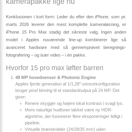
kamerapakke lige nu
Konklusionen i kort form:
Leder du efter den
iPhone
, som pr.
marts 2026 leverer den mest komplette kameraløsning, er
iPhone 15 Pro Max
stadig det sikreste valg. Ingen anden
model i Apples nuværende line-up kombinerer lige så
avanceret hardware med så gennemprøvet beregnings­
fotografering – og især video – i én pakke.
Hvorfor 15 pro max løfter barren
48 MP hovedsensor & Photonic Engine
Apples fjerde generation af 1/1,28″-sensorkonfiguration
bruger
pixel binning
til et standardoutput på 24 MP. Det
giver:
Renere skygger og højere lokal kontrast i svagt lys.
Mere naturlige hudtoner takket være ny HDR-
algoritme, der fusionerer flere eksponeringer tidligt i
pipeline.
Virtuelle brændvidder (24/28/35 mm) uden