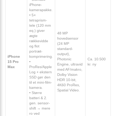
iPhone-
kamerapakke.
• 5×
tetraprism-
tele (120 mm
eq.) giver
48 MP
ægte
hovedsensor
rækkevidde
(24 MP
og flot
standard-
portræt-
output),
iPhone
komprimering.
Photonic
Ca. 10.500
15 Pro
•
Engine, ultravid
kr. ny
Max
ProRes/Apple
med AF/makro,
Log + ekstern
Dolby Vision
SSD gør den
HDR 10-bit,
til et mini-film-
4K60 ProRes,
kamera.
Spatial Video.
• Større
batteri & 2.
gen. sensor-
shift → mere
ro ved