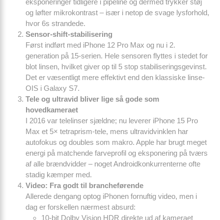
eksponeringer tidligere i pipeline og dermed trykker støj
og løfter mikrokontrast – især i netop de svage lysforhold,
hvor 6s strandede.
Sensor-shift-stabilisering
Først indført med iPhone 12 Pro Max og nu i 2.
generation på 15-serien. Hele sensoren flyttes i stedet for
blot linsen, hvilket giver op til 5 stop stabiliseringsgevinst.
Det er væsentligt mere effektivt end den klassiske linse-
OIS i Galaxy S7.
Tele og ultravid bliver lige så gode som
hovedkameraet
I 2016 var telelinser sjældne; nu leverer iPhone 15 Pro
Max et 5× tetraprism-tele, mens ultravidvinklen har
autofokus og doubles som makro. Apple har brugt meget
energi på matchende farveprofil og eksponering på tværs
af alle brændvidder – noget Android­konkurrenterne ofte
stadig kæmper med.
Video: Fra godt til brancheførende
Allerede dengang optog iPhonen fornuftig video, men i
dag er forskellen nærmest absurd:
10-bit Dolby Vision HDR direkte ud af kameraet