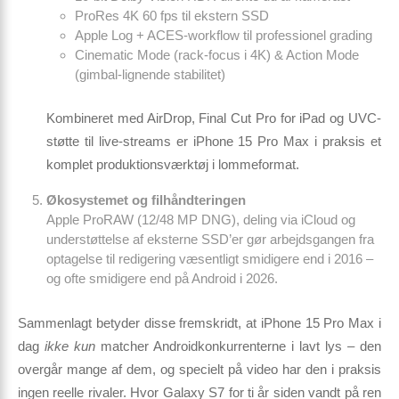
ProRes 4K 60 fps til ekstern SSD
Apple Log + ACES-workflow til professionel grading
Cinematic Mode (rack-focus i 4K) & Action Mode
(gimbal-lignende stabilitet)
Kombineret med AirDrop, Final Cut Pro for iPad og UVC-
støtte til live-streams er iPhone 15 Pro Max i praksis et
komplet produktions­værktøj i lomme­format.
Øko­systemet og filhåndteringen
Apple ProRAW (12/48 MP DNG), deling via iCloud og
understøttelse af eksterne SSD’er gør arbejdsgangen fra
optagelse til redigering væsentligt smidigere end i 2016 –
og ofte smidigere end på Android i 2026.
Sammenlagt betyder disse fremskridt, at
iPhone 15 Pro Max
i
dag
ikke kun
matcher Android­konkurrenterne i lavt lys – den
overgår mange af dem, og specielt på video har den i praksis
ingen reelle rivaler. Hvor Galaxy S7 for ti år siden vandt på ren