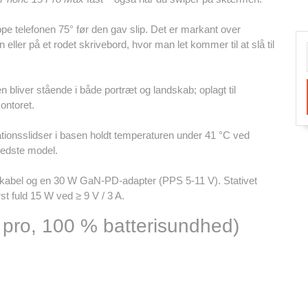
ppe telefonen 75° før den gav slip. Det er markant over
eller på et rodet skrivebord, hvor man let kommer til at slå til
nen bliver stående i både portræt og landskab; oplagt til
ontoret.
ionsslidser i basen holdt temperaturen under 41 °C ved
bedste model.
-kabel og en 30 W GaN-PD-adapter (PPS 5-11 V). Stativet
st fuld 15 W ved ≥ 9 V / 3 A.
 pro, 100 % batterisundhed)