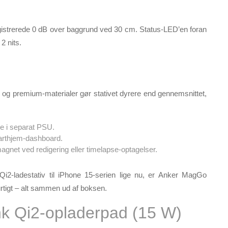
gistrerede 0 dB over baggrund ved 30 cm. Status-LED’en foran
2 nits.
g premium-materialer gør stativet dyrere end gennemsnittet,
e i separat PSU.
rt­hjem-dashboard.
magnet ved redigering eller timelapse-optagelser.
i2-ladestativ til iPhone 15-serien lige nu, er Anker MagGo
urtigt – alt sammen ud af boksen.
nk Qi2‑opladerpad (15 W)