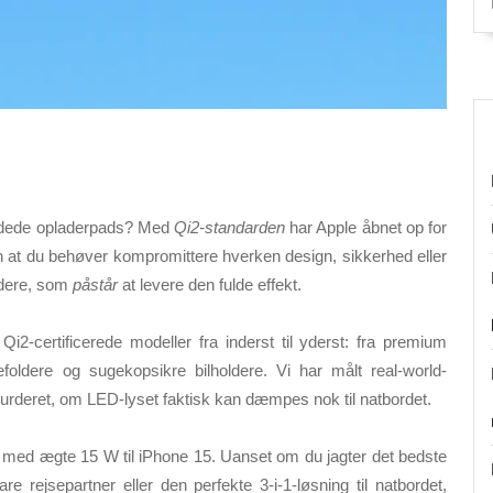
edede opladerpads?
Med
Qi2-standarden
har Apple åbnet op for
n at du behøver kompromittere hverken design, sikkerhed eller
adere, som
påstår
at levere den fulde effekt.
Qi2-certificerede modeller fra inderst til yderst: fra premium
foldere og sugekopsikre bilholdere. Vi har målt real-world-
vurderet, om LED-lyset faktisk kan dæmpes nok til natbordet.
med ægte 15 W til iPhone 15. Uanset om du jagter det bedste
are rejsepartner eller den perfekte 3-i-1-løsning til natbordet,