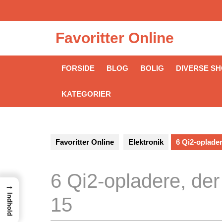
Skip
to
content
Favoritter Online
FORSIDE
BLOG
BOLIG
DIVERSE S
KATEGORIER
Favoritter Online
Elektronik
6 Qi2‑oplader
6 Qi2‑opladere, der
→
Indhold
15