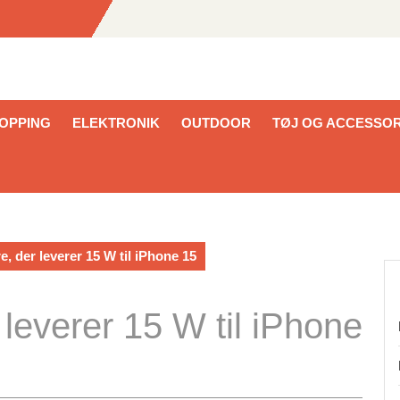
HOPPING
ELEKTRONIK
OUTDOOR
TØJ OG ACCESSOR
e, der leverer 15 W til iPhone 15
 leverer 15 W til iPhone