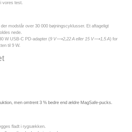
i vores test.
n der modstår over 30 000 bøjningscyklusser. Et aftageligt
holdes nede.
0-30 W USB-C PD-adapter (
9 V⟶2,22 A eller 15 V⟶1,5 A
) for
en til 9 W.
et
nduktion, men omtrent 3 % bedre end ældre MagSafe-pucks.
lægges fladt i rygsækken.