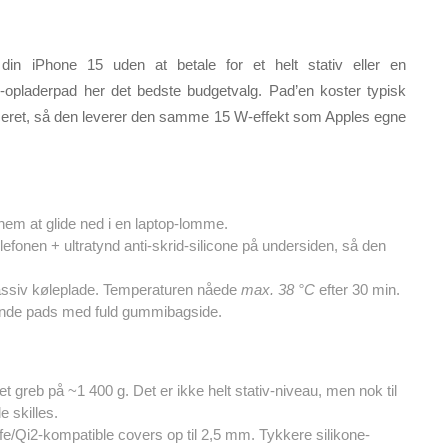
 din iPhone 15 uden at betale for et helt stativ eller en
-opladerpad her det bedste budgetvalg. Pad’en koster typisk
iceret, så den leverer den samme 15 W-effekt som Apples egne
nem at glide ned i en laptop-lomme.
lefonen + ultratynd anti-skrid-silicone på undersiden, så den
ssiv køleplade. Temperaturen nåede
max. 38 °C
efter 30 min.
nende pads med fuld gummibagside.
et greb på ~1 400 g. Det er ikke helt stativ-niveau, men nok til
e skilles.
/Qi2-kompatible covers op til 2,5 mm. Tykkere silikone-