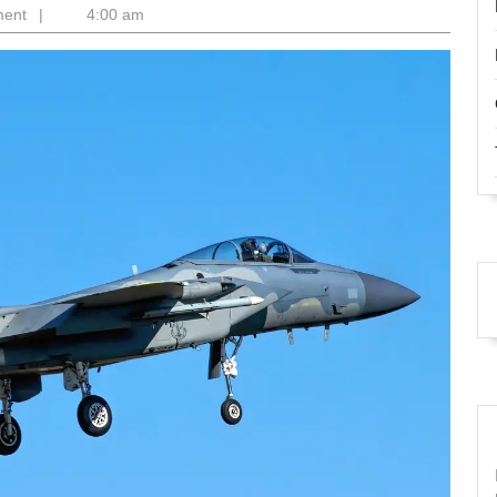
ment
|
4:00 am