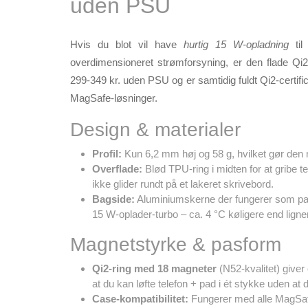
uden PSU
Hvis du blot vil have
hurtig 15 W-opladning
til
overdimensioneret strømforsyning, er den flade Qi2
299-349 kr.
uden PSU og er samtidig fuldt Qi2-certif
MagSafe-løsninger.
Design & materialer
Profil:
Kun 6,2 mm høj og 58 g, hvilket gør den 
Overflade:
Blød TPU-ring i midten for at gribe te
ikke glider rundt på et lakeret skrivebord.
Bagside:
Aluminiumskerne der fungerer som pa
15 W-oplader-turbo – ca. 4 °C køligere end lig
Magnetstyrke & pasform
Qi2-ring med 18 magneter
(N52-kvalitet) giver 
at du kan løfte telefon + pad i ét stykke uden at d
Case-kompatibilitet:
Fungerer med alle MagSafe