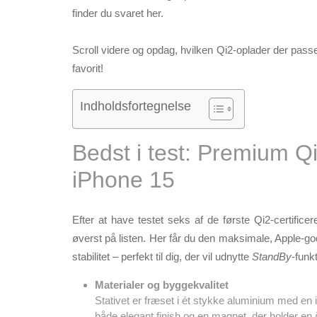
finder du svaret her.
Scroll videre og opdag, hvilken Qi2-oplader der passe
favorit!
Indholdsfortegnelse
Bedst i test: Premium Qi2
iPhone 15
Efter at have testet seks af de første Qi2-certifice
øverst på listen. Her får du den maksimale, Apple-g
stabilitet – perfekt til dig, der vil udnytte
StandBy
-funk
Materialer og byggekvalitet
Stativet er fræset i ét stykke aluminium med en
både elegant finish og en magnet, der holder en