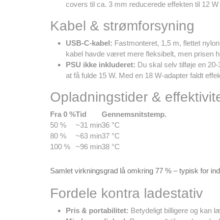
covers til ca. 3 mm reducerede effekten til 12 W 
Kabel & strømforsyning
USB-C-kabel:
Fastmonteret, 1,5 m, flettet nylo
kabel havde været mere fleksibelt, men prisen 
PSU ikke inkluderet:
Du skal selv tilføje en 2
at få fulde 15 W. Med en 18 W-adapter faldt effekt
Opladningstider & effektivit
Fra 0 %
Tid
Gennemsnitstemp.
50 %
~31 min
36 °C
80 %
~63 min
37 °C
100 %
~96 min
38 °C
Samlet virkningsgrad lå omkring
77 %
– typisk for i
Fordele kontra ladestativ
Pris & portabilitet:
Betydeligt billigere og kan 