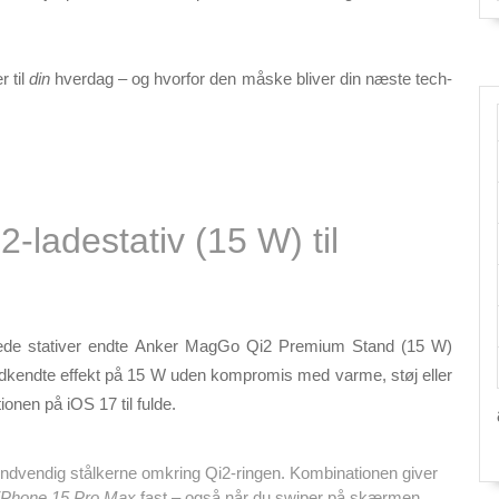
r til
din
hverdag – og hvorfor den måske bliver din næste tech-
‑ladestativ (15 W) til
rede stativer endte
Anker MagGo Qi2 Premium Stand (15 W)
odkendte effekt på 15 W uden kompromis med varme, støj eller
tionen på iOS 17 til fulde.
 indvendig stålkerne omkring Qi2-ringen. Kombinationen giver
iPhone 15 Pro Max
fast – også når du swiper på skærmen.