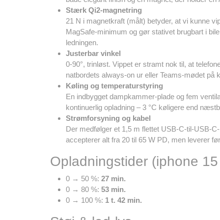
Stærk Qi2-magnetring
21 N i magnetkraft (målt) betyder, at vi kunne vi
MagSafe-minimum og gør stativet brugbart i bilen 
ledningen.
Justerbar vinkel
0-90°, trinløst. Vippet er stramt nok til, at telefo
natbordets always-on ur eller Teams-mødet på k
Køling og temperaturstyring
En indbygget dampkammer-plade og fem ventilat
kontinuerlig opladning – 3 °C køligere end næst
Strømforsyning og kabel
Der medfølger et 1,5 m flettet USB-C-til-USB-C
accepterer alt fra 20 til 65 W PD, men leverer før
Opladningstider (iphone 15
0 → 50 %:
27 min.
0 → 80 %:
53 min.
0 → 100 %:
1 t. 42 min.