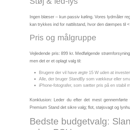
Støj & led-lys
Ingen blæser – kun passiv køling. Vores lydmåler re
kan trykkes ind for nattilstand, hvor den dæmpes til < 
Pris og målgruppe
Vejledende pris:
899 kr.
Medfølgende strømforsyning o
men det er et oplagt valg til:
Brugere der vil have
ægte
15 W uden at invester
Alle, der bruger
StandBy
som vækkeur eller sma
iPhone-fotografer, som sætter pris på en stabil 
Konklusion:
Leder du efter det mest gennemførte Q
Premium Stand det sikre valg; flot, støjsvagt og lynh
Bedste budgetvalg: Sla